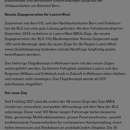
Erkenntnisse und betriebliche Einschränkungen aufgrund der
Umbauarbeiten am Bahnhof Bern.
Neuste Zugsgeneration für Luzern West
Zusammen mit dem VVL und den Nachbarkantonen Bern und Solothurn
hat die BLS nun eine gute Lösung gefunden. Ab dem Fahrplanwechsel im
Dezember 2024 verkehren in Luzern West MIKA-Züge, die neuste
Zugsgeneration der BLS. VVL-Mediensprecher Romeo Degiacomi sagt:
«Wir sind überzeugt, dass die neuen Züge für die Region Luzern West
einen Qualitätssprung bedeuten und die Nachfrage langfristig positiv
beeinflussen werden».
Das bisherige Flügelkonzept in Wolhusen kann mit den neuen Zügen
weitergeführt werden. So können Fahrgäste zwischen Luzern und den
Regionen Willisau und Entlebuch auch in Zukunft in Wolhusen sitzen bleiben
und müssen nicht umsteigen. Das Flügelkonzept wurde ab 2011
schrittweise eingeführt.
Der neue Zug
Seit Frühling 2021 sind die ersten der 58 neuen Züge des Typs MIKA
(moderner, innovativer, kompakter Allroundzug) auf dem Netz der BLS
unterwegs. Diese rund 100 Meter langen Fahrzeuge bieten bequeme
Sitze, geräumige Multifunktionszonen, grosse Panoramafenster, speziell
konfektionierte Fensterscheiben für verbesserten Handyempfang, einen
hellen Innenraum und Steckdosen an praktisch jedem Sitzplatz. Die 30