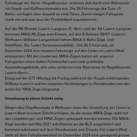
Fahrzeuge der Serie «RegioExpress» zeichnen sich durch eine Bistrozone
mit Snack- und Kaffeeautomaten aus. Die 28 Fahrzeuge des Typs «S-
Bahn» verfügen über doppelt so viele Türen. Damit steigen Fahrgäste
rasch ein und aus, was der Pünktlichkeit zugutekommt.
Auf der RE-Strecke Luzern–Langnau i.E.–Bern und der S6 Luzern–Langnau
kommen MIKA-RE-Züge zum Einsatz, auf den S-Bahnen S6/S7 (Luzern–
Wolhusen–Willisau–Langenthal) fahren MIKA-S-Bahn-Züge. Ueli
Schäffeler, Stv. Leiter Personenmobilität: «Die BLS freut sich, ab
Dezember 2024 ihre neusten Fahrzeuge auf den Linien in Luzern West
einzusetzen. Mit den modernen MIKA-Zügen bieten wir unseren
Fahrgästen einen hohen Fahrkomfort und viele praktische
Ausstattungsdetails, wie unter anderem eine Bistrozone im RegioExpress
Luzern–Bern».
Einzig auf der S77 (Montag bis Freitag während der Hauptverkehrszeiten
Willisau–Luzern) und bei einzelnen Verbindungen zu Randstunden werden
weiterhin NINA-Züge eingesetzt.
Umsetzung in einem Schritt nötig
Wegen des Flügelkonzepts in Wolhusen muss die Umstellung der Linien in
Luzern West in einem Schritt erfolgen, da die neuen MIKA-Züge nicht mit
den Lötschberger- und NINA-Zügen gekuppelt werden können. Die MIKA-
Züge werden seit Mai 2021 schrittweise an die BLS ausgeliefert und
kommen sukzessive auf dem Streckennetz zum Einsatz. Für Luzern West
steht ab dem Fahrplanwechsel im Dezember 2024 eine genügend grosse