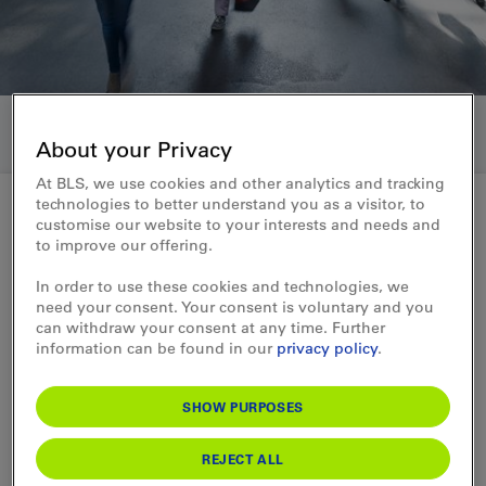
About your Privacy
At BLS, we use cookies and other analytics and tracking
technologies to better understand you as a visitor, to
customise our website to your interests and needs and
to improve our offering.
Medienmitteilung 17.09.2014
In order to use these cookies and technologies, we
BLS-Rollmaterial: Rochade für
need your consent. Your consent is voluntary and you
bessere Qualität
can withdraw your consent at any time. Further
information can be found in our
privacy policy
.
Die BLS trifft Massnahmen zur
SHOW PURPOSES
Verbesserung der Angebotsqualität im
Raum Luzern West: Auf den
REJECT ALL
Fahrplanwechsel im Dezember 2015 hin