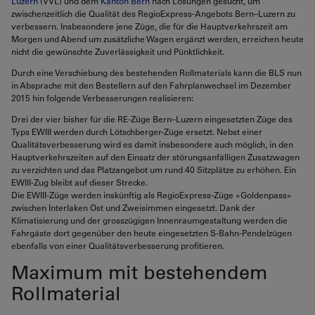
Luzern
(VVL) und dem
Kanton Bern
nach Lösungen gesucht, um
zwischenzeitlich die Qualität des RegioExpress-Angebots Bern–Luzern zu
verbessern. Insbesondere jene Züge, die für die Hauptverkehrszeit am
Morgen und Abend um zusätzliche Wagen ergänzt werden, erreichen heute
nicht die gewünschte Zuverlässigkeit und Pünktlichkeit.
Durch eine Verschiebung des bestehenden Rollmaterials kann die BLS nun
in Absprache mit den Bestellern auf den Fahrplanwechsel im Dezember
2015 hin folgende Verbesserungen realisieren:
Drei der vier bisher für die RE-Züge Bern–Luzern eingesetzten Züge des
Typs EWIII werden durch Lötschberger-Züge ersetzt. Nebst einer
Qualitätsverbesserung wird es damit insbesondere auch möglich, in den
Hauptverkehrszeiten auf den Einsatz der störungsanfälligen Zusatzwagen
zu verzichten und das Platzangebot um rund 40 Sitzplätze zu erhöhen. Ein
EWIII-Zug bleibt auf dieser Strecke.
Die EWIII-Züge werden inskünftig als RegioExpress-Züge «Goldenpass»
zwischen Interlaken Ost und Zweisimmen eingesetzt. Dank der
Klimatisierung und der grosszügigen Innenraumgestaltung werden die
Fahrgäste dort gegenüber den heute eingesetzten S-Bahn-Pendelzügen
ebenfalls von einer Qualitätsverbesserung profitieren.
Maximum mit bestehendem
Rollmaterial