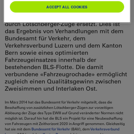
werden drei der vier bisher für die
ACCEPT ALL COOKIES
RegioExpress-Züge Bern–Luzern
eingesetzten Kompositionen des Typs EWIII
durch Lötschberger-Züge ersetzt. Dies ist
das Ergebnis von Verhandlungen mit dem
Bundesamt für Verkehr, dem
Verkehrsverbund Luzern und dem Kanton
Bern sowie eines optimierten
Fahrzeugeinsatzes innerhalb der
bestehenden BLS-Flotte. Die damit
verbundene «Fahrzeugrochade» ermöglicht
zugleich einen Qualitätsgewinn zwischen
Zweisimmen und Interlaken Ost.
Im März 2014 hat das Bundesamt für Verkehr mitgeteilt, dass die
Beschaffung von zusätzlichen Lötschberger-Zügen zur vorzeitigen
Ablösung der Züge des Typs EWIII auf Grund veränderter Normen nicht
möglich ist. Darauf hin hat die BLS ein Projekt für eine Neubeschaffung
von Fahrzeugen mit Zeithorizont 2020 in Angriff genommen. Gleichzeitig
hat sie mit dem
Bundesamt für Verkehr
(BAV), dem
Verkehrsverbund