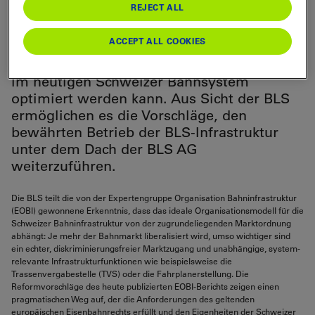
REJECT ALL
Die BLS begrüsst den Expertenbericht zur
Organisation der Bahninfrastruktur. Die
ACCEPT ALL COOKIES
pragmatischen Reformansätze zeigen auf,
wie der diskriminierungsfreie Marktzugang
im heutigen Schweizer Bahnsystem
optimiert werden kann. Aus Sicht der BLS
ermöglichen es die Vorschläge, den
bewährten Betrieb der BLS-Infrastruktur
unter dem Dach der BLS AG
weiterzuführen.
Die BLS teilt die von der Expertengruppe Organisation Bahninfrastruktur
(EOBI) gewonnene Erkenntnis, dass das ideale Organisationsmodell für die
Schweizer Bahninfrastruktur von der zugrundeliegenden Marktordnung
abhängt: Je mehr der Bahnmarkt liberalisiert wird, umso wichtiger sind
ein echter, diskriminierungsfreier Marktzugang und unabhängige, system-
relevante Infrastrukturfunktionen wie beispielsweise die
Trassenvergabestelle (TVS) oder die Fahrplanerstellung. Die
Reformvorschläge des heute publizierten EOBI-Berichts zeigen einen
pragmatischen Weg auf, der die Anforderungen des geltenden
europäischen Eisenbahnrechts erfüllt und den Eigenheiten der Schweizer