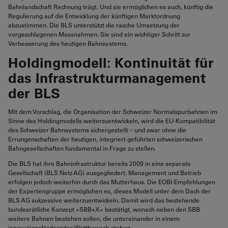
Bahnlandschaft Rechnung trägt. Und sie ermöglichen es auch, künftig die
Regulierung auf die Entwicklung der künftigen Marktordnung
abzustimmen. Die BLS unterstützt die rasche Umsetzung der
vorgeschlagenen Massnahmen. Sie sind ein wichtiger Schritt zur
Verbesserung des heutigen Bahnsystems.
Holdingmodell: Kontinuität für
das Infrastrukturmanagement
der BLS
Mit dem Vorschlag, die Organisation der Schweizer Normalspurbahnen im
Sinne des Holdingmodells weiterzuentwickeln, wird die EU-Kompatibilität
des Schweizer Bahnsystems sichergestellt – und zwar ohne die
Errungenschaften der heutigen, integriert geführten schweizerischen
Bahngesellschaften fundamental in Frage zu stellen.
Die BLS hat ihre Bahninfrastruktur bereits 2009 in eine separate
Gesellschaft (BLS Netz AG) ausgegliedert. Management und Betrieb
erfolgen jedoch weiterhin durch das Mutterhaus. Die EOBI-Empfehlungen
der Expertengruppe ermöglichen es, dieses Modell unter dem Dach der
BLS AG sukzessive weiterzuentwickeln. Damit wird das bestehende
bundesrätliche Konzept «SBB+X» bestätigt, wonach neben den SBB
weitere Bahnen bestehen sollen, die untereinander in einem
innovationsfördernden Wettbewerb stehen.