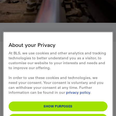
About your Privacy
At BLS, we use cookies and other analytics and tracking
technologies to better understand you as a visitor, to
Medienmitteilung 02.05.2013
customise our website to your interests and needs and
to improve our offering.
Expertenbericht Organisation
In order to use these cookies and technologies, we
Bahninfrastruktur: BLS
need your consent. Your consent is voluntary and you
unterstützt Optimierung des
can withdraw your consent at any time. Further
information can be found in our
privacy policy
.
diskriminierungsfreien
Netzzugangs
SHOW PURPOSES