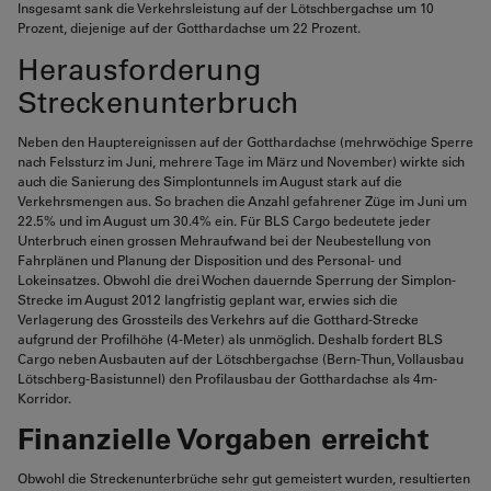
Insgesamt sank die Verkehrsleistung auf der Lötschbergachse um 10
Prozent, diejenige auf der Gotthardachse um 22 Prozent.
Herausforderung
Streckenunterbruch
Neben den Hauptereignissen auf der Gotthardachse (mehrwöchige Sperre
nach Felssturz im Juni, mehrere Tage im März und November) wirkte sich
auch die Sanierung des Simplontunnels im August stark auf die
Verkehrsmengen aus. So brachen die Anzahl gefahrener Züge im Juni um
22.5% und im August um 30.4% ein. Für BLS Cargo bedeutete jeder
Unterbruch einen grossen Mehraufwand bei der Neubestellung von
Fahrplänen und Planung der Disposition und des Personal- und
Lokeinsatzes. Obwohl die drei Wochen dauernde Sperrung der Simplon-
Strecke im August 2012 langfristig geplant war, erwies sich die
Verlagerung des Grossteils des Verkehrs auf die Gotthard-Strecke
aufgrund der Profilhöhe (4-Meter) als unmöglich. Deshalb fordert BLS
Cargo neben Ausbauten auf der Lötschbergachse (Bern-Thun, Vollausbau
Lötschberg-Basistunnel) den Profilausbau der Gotthardachse als 4m-
Korridor.
Finanzielle Vorgaben erreicht
Obwohl die Streckenunterbrüche sehr gut gemeistert wurden, resultierten