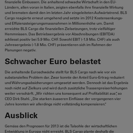
finanzielle Einbussen. Die anhaltend schwache Wirtschaft in den EU-
Ländern, allen voran in Italien, zeigten ebenfalls ihre finanzielle Wirkung
und bremsten damit den im letzten Jahr eingeleiteten Aufwärtstrend. BLS
Cargo reagierte erneut umgehend und setzte im 2012 Kostensenkungs-
und Effizienzsteigerungsmassnahmen in Millionenhöhe um. Damit
erreichte BLS Cargo die finanziellen Zielsetzungen, trotz vielfältiger
Hemmnissen. Das Betriebsergebnis vor Abschreibungen (EBITDA)
schliesst positiv bei 5.9 Mio. CHF. Sowohl EBIT (-1.9 Mio. CHF) als auch
Jahresergebnis (-1.8 Mio. CHF) präsentieren sich im Rahmen der
Planungen negativ.
Schwacher Euro belastet
Die anhaltende Euroschwäche stellt für BLS Cargo nach wie vor ein
substanzielles Problem dar. Zwar konnte der Anteil Euro-Ertrag reduziert
und Währungsabsicherungen umgesetzt werden. Dennoch ist das Ergebnis
noch nicht auf Zielkurs und wird durch zusätzliche Trassenpreiserhöhungen
weiter verschärft. „Wir richten uns konsequent auf Profitabilität aus“, so
CEO Dirk Stahl. „Die starken äusseren Einflüsse der vergangenen vier
Jahre konnten wir allerdings nicht vollständig kompensieren.“
Ausblick
Gemäss den Prognosen für 2013 ist die Talsohle der wirtschaftlichen
Entwicklung in Europa nicht erreicht. BLS Cargo plante deshalb die