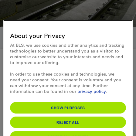
About your Privacy
At BLS, we use cookies and other analytics and tracking
technologies to better understand you as a visitor, to
customise our website to your interests and needs and
to improve our offering.
Medienmitteilung 21.03.2013
In order to use these cookies and technologies, we
need your consent. Your consent is voluntary and you
Jahresergebnisse BLS Cargo
can withdraw your consent at any time. Further
2012: Streckenunterbrüche und
information can be found in our
privacy policy
.
starker Franken stoppen
SHOW PURPOSES
Aufwärtstrend
REJECT ALL
BLS Cargo hat im 2012 einen Rückgang der