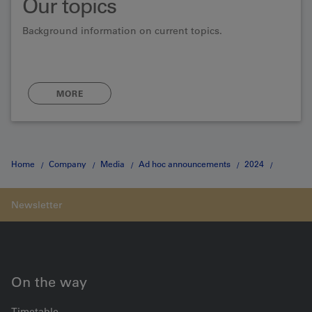
Our topics
Background information on current topics.
MORE
Home
Company
Media
Ad hoc announcements
2024
Änderung in der Geschäftsleitung: Astrid Schnidrig verlässt die BLS AG
On the way
Timetable