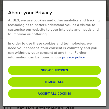
About your Privacy
At BLS, we use cookies and other analytics and tracking
technologies to better understand you as a visitor, to
customise our website to your interests and needs and
to improve our offering.
In order to use these cookies and technologies, we
need your consent. Your consent is voluntary and you
can withdraw your consent at any time. Further
Ad-hoc-Mitteilung gemäss Art. 53 KR 20.09.2024
information can be found in our
privacy policy
.
Änderung in der
SHOW PURPOSES
Geschäftsleitung: Astrid
Schnidrig verlässt die BLS AG
REJECT ALL
ACCEPT ALL COOKIES
In der Geschäftsleitung der BLS AG kommt
es zu einem Wechsel. Astrid Schnidrig,
CFO, hat sich entschieden, das