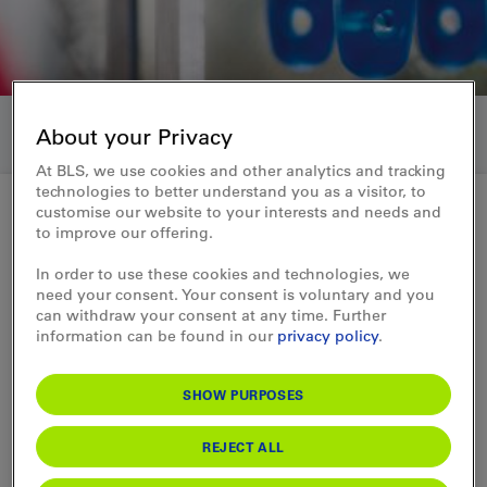
About your Privacy
At BLS, we use cookies and other analytics and tracking
technologies to better understand you as a visitor, to
customise our website to your interests and needs and
to improve our offering.
Archiv Kundenmagazin
In order to use these cookies and technologies, we
Weltklasse aus Wasen
need your consent. Your consent is voluntary and you
can withdraw your consent at any time. Further
information can be found in our
privacy policy
.
Die Firma PB Swiss Tools beliefert aus dem
Emmental die ganze Welt mit hochwertigen
SHOW PURPOSES
Werkzeugen und medizinischen
Instrumenten – und ist ein Vorzeigebeispiel
REJECT ALL
der Schweizer Wirtschaft.