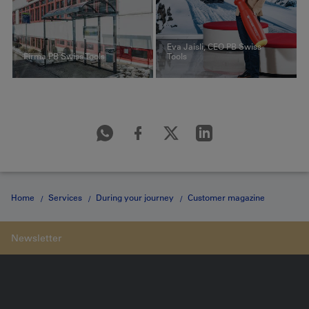
Eva Jaisli, CEO PB Swiss
Firma PB Swiss Tools
Tools
Home
Services
During your journey
Customer magazine
«gazette» 1/2017
Fensterblick