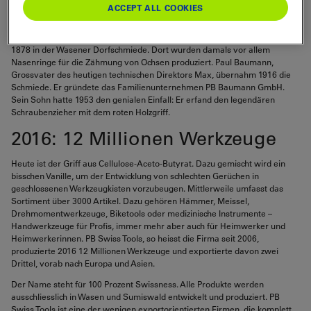
ACCEPT ALL COOKIES
Wer in Wasen an der Haltestelle «Bahnhof» aus dem Bus steigt, steht
direkt davor: Hinter dem weissen Industriebau mit den roten Fenstern
verbirgt sich Schweizer Spitzenqualität und moderne Technik. Alles begann
1878 in der Wasener Dorfschmiede. Dort wurden damals vor allem
Nasenringe für die Zähmung von Ochsen produziert. Paul Baumann,
Grossvater des heutigen technischen Direktors Max, übernahm 1916 die
Schmiede. Er gründete das Familienunternehmen PB Baumann GmbH.
Sein Sohn hatte 1953 den genialen Einfall: Er erfand den legendären
Schraubenzieher mit dem roten Holzgriff.
2016: 12 Millionen Werkzeuge
Heute ist der Griff aus Cellulose-Aceto-Butyrat. Dazu gemischt wird ein
bisschen Vanille, um der Entwicklung von schlechten Gerüchen in
geschlossenen Werkzeugkisten vorzubeugen. Mittlerweile umfasst das
Sortiment über 3000 Artikel. Dazu gehören Hämmer, Meissel,
Drehmomentwerkzeuge, Biketools oder medizinische Instrumente –
Handwerkzeuge für Profis, immer mehr aber auch für Heimwerker und
Heimwerkerinnen. PB Swiss Tools, so heisst die Firma seit 2006,
produzierte 2016 12 Millionen Werkzeuge und exportierte davon zwei
Drittel, vorab nach Europa und Asien.
Der Name steht für 100 Prozent Swissness. Alle Produkte werden
ausschliesslich in Wasen und Sumiswald entwickelt und produziert. PB
Swiss Tools ist eine der wenigen exportorientierten Firmen, die komplett