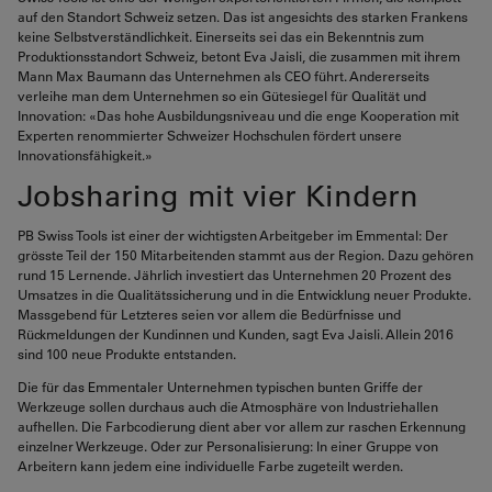
auf den Standort Schweiz setzen. Das ist angesichts des starken Frankens
keine Selbstverständlichkeit. Einerseits sei das ein Bekenntnis zum
Produktionsstandort Schweiz, betont Eva Jaisli, die zusammen mit ihrem
Mann Max Baumann das Unternehmen als CEO führt. Andererseits
verleihe man dem Unternehmen so ein Gütesiegel für Qualität und
Innovation: «Das hohe Ausbildungsniveau und die enge Kooperation mit
Experten renommierter Schweizer Hochschulen fördert unsere
Innovationsfähigkeit.»
Jobsharing mit vier Kindern
PB Swiss Tools ist einer der wichtigsten Arbeitgeber im Emmental: Der
grösste Teil der 150 Mitarbeitenden stammt aus der Region. Dazu gehören
rund 15 Lernende. Jährlich investiert das Unternehmen 20 Prozent des
Umsatzes in die Qualitätssicherung und in die Entwicklung neuer Produkte.
Massgebend für Letzteres seien vor allem die Bedürfnisse und
Rückmeldungen der Kundinnen und Kunden, sagt Eva Jaisli. Allein 2016
sind 100 neue Produkte entstanden.
Die für das Emmentaler Unternehmen typischen bunten Griffe der
Werkzeuge sollen durchaus auch die Atmosphäre von Industriehallen
aufhellen. Die Farbcodierung dient aber vor allem zur raschen Erkennung
einzelner Werkzeuge. Oder zur Personalisierung: In einer Gruppe von
Arbeitern kann jedem eine individuelle Farbe zugeteilt werden.