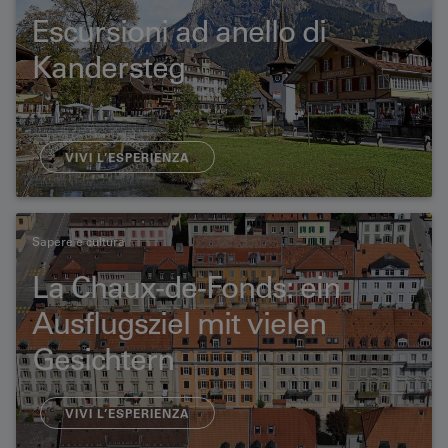
Escursioni ad anello di
Kandersteg
VIVI L’ESPERIENZA
Sapere e cultura
La Chaux-de-Fonds: ein
Ausflugsziel mit vielen
Gesichtern
VIVI L’ESPERIENZA​