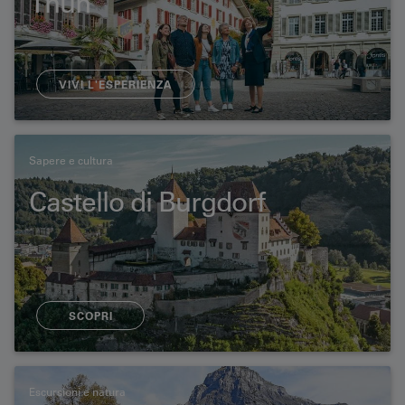
Thun
VIVI L'ESPERIENZA
Sapere e cultura
Castello di Burgdorf
SCOPRI
Escursioni e natura