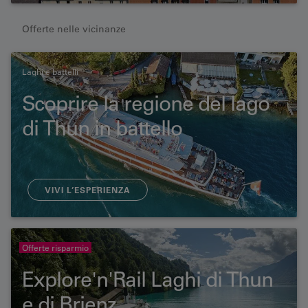
Offerte nelle vicinanze
Laghi e battelli
Scoprire la regione del lago
di Thun in battello
VIVI L’ESPERIENZA
Offerte risparmio
Explore'n'Rail Laghi di Thun
e di Brienz