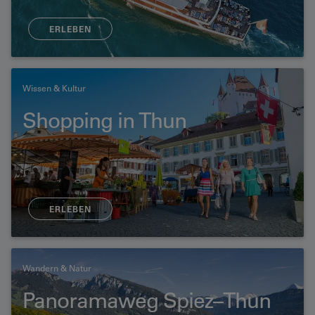
ERLEBEN
Wissen & Kultur
Shopping in Thun
ERLEBEN
Wandern & Natur
Panoramaweg Spiez–Thun