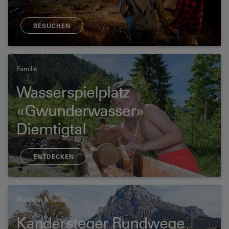
BESUCHEN
Familie
Wasserspielplatz
«Gwunderwasser»
Diemtigtal
ENTDECKEN
Wandern & Natur
Kandersteger Rundwege