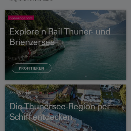
Sparangebote
Explore'n'Rail Thuner- und
Brienzersee
PROFITIEREN
Seen & Schiff
Die Thunersee-Region per
Schiff entdecken