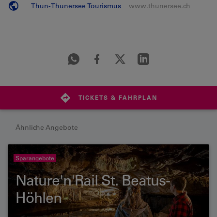
Thun-Thunersee Tourismus
www.thunersee.ch
TICKETS & FAHRPLAN
Ähnliche Angebote
Sparangebote
Nature'n'Rail St. Beatus-
Höhlen