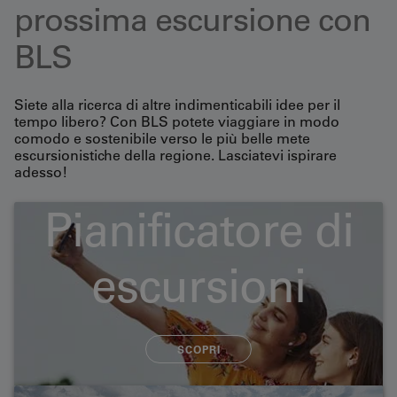
prossima escursione con
BLS
Siete alla ricerca di altre indimenticabili idee per il
tempo libero? Con BLS potete viaggiare in modo
comodo e sostenibile verso le più belle mete
escursionistiche della regione. Lasciatevi ispirare
adesso!
Pianificatore di
Tour in bicicletta popolari
escursioni
Scoprite la regione della BLS in bicicletta. Sia
attraverso gli incantevoli altipiani dell'Emmental che
SCOPRI
nella pianura tra il lago e i vigneti, la scelta è vostra.