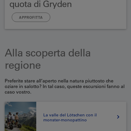
quota di Gryden
30% in meno per il paesaggio unico del cratere sul
APPROFITTA
Betelberg a Lenk
Alla scoperta della
regione
Preferite stare all’aperto nella natura piuttosto che
oziare in salotto? In tal caso, queste escursioni fanno al
caso vostro.
La valle del Lötschen con il
monster-monopattino