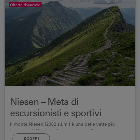
Offerte risparmio
Niesen – Meta di
escursionisti e sportivi
Il monte Niesen (2362 s.l.m.) è una delle vette più
famose dell’Oberland bernese – non ultimo per la sua
forma piramidale e la sua splendida posizione affacciata
SCOPRI