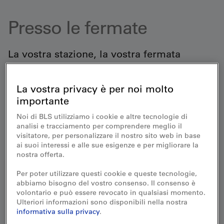
Presso le fermate
La vostra stazione, la vostra fermata
Benvenuti nei punti di partenza dei vostri viaggi. Qui
troverete informazioni sui servizi disponibili nelle nostre
La vostra privacy è per noi molto
stazioni ferroviarie.
importante
Nei nostri centri di viaggio BLS potrete scoprire i servizi
Noi di BLS utilizziamo i cookie e altre tecnologie di
completi delle stazioni e beneficiare della nostra consulenza
analisi e tracciamento per comprendere meglio il
personalizzata di prima classe.
visitatore, per personalizzare il nostro sito web in base
ai suoi interessi e alle sue esigenze e per migliorare la
nostra offerta.
Per poter utilizzare questi cookie e queste tecnologie,
abbiamo bisogno del vostro consenso. Il consenso è
volontario e può essere revocato in qualsiasi momento.
Ulteriori informazioni sono disponibili nella nostra
informativa sulla privacy
.