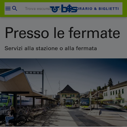
Salta
al
ORARIO & BIGLIETTI
contenuto
Il carrello è vuoto
Presso le fermate
CARRELLO
Login
Servizi alla stazione o alla fermata