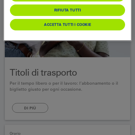
RIFIUTA TUTTI
ACCETTA TUTTI I COOKIE
Titoli di trasporto
Per il tempo libero o per il lavoro: l’abbonamento o il
biglietto giusto per ogni occasione.
DI PIÙ
Orario