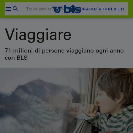
Salta
al
ORARIO & BIGLIETTI
contenuto
Il carrello è vuoto
Viaggiare
CARRELLO
Login
71 milioni di persone viaggiano ogni anno
con BLS