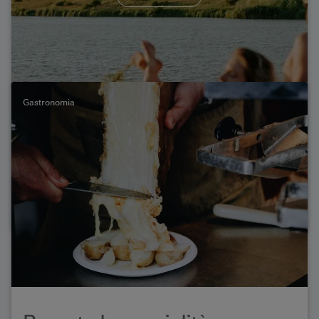
Scoprite due esperienze culinarie immerse in uno
splendido scenario montano: sulla Rampa Sud del
Lötschberg e sul Niederhorn, i momenti di raffinato
piacere si fondono con la natura, il panorama e
l'atmosfera rilassata di una gita fuori porta.
Gastronomia