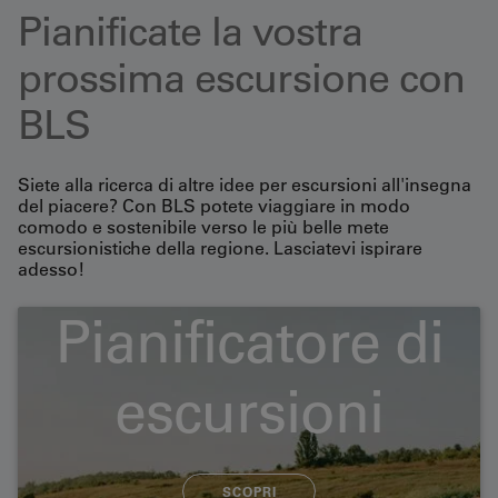
Pianificate la vostra
prossima escursione con
BLS
Siete alla ricerca di altre idee per escursioni all'insegna
del piacere? Con BLS potete viaggiare in modo
comodo e sostenibile verso le più belle mete
escursionistiche della regione. Lasciatevi ispirare
adesso!
Pianificatore di
Escursioni piacevoli con
escursioni
vista
SCOPRI