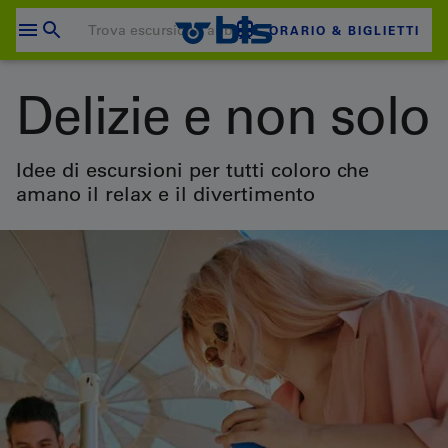
Salta
al
ORARIO & BIGLIETTI
contenuto
Il carrello è vuoto
Delizie e non solo
CARRELLO
Login
Idee di escursioni per tutti coloro che
amano il relax e il divertimento