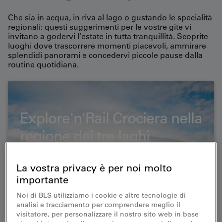
Che sia in acqua, in riva al lago o gustando le specialità
regionali: questi suggerimenti per le vostre gite vi
invitano a godervi l'estate in tutta tranquillità. Scoprite
luoghi dove trascorrere momenti piacevoli, ammirare
splendidi panorami e concedervi piccole pause dalla
routine quotidiana.
Explore'n'Rail Crociera nella
regione dei tre laghi
La vostra privacy è per noi molto
importante
Noi di BLS utilizziamo i cookie e altre tecnologie di
analisi e tracciamento per comprendere meglio il
visitatore, per personalizzare il nostro sito web in base