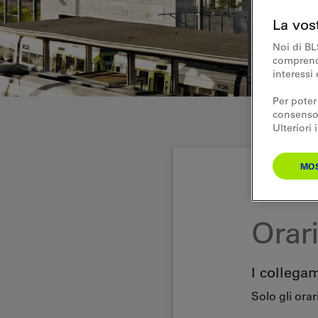
La vos
Noi di BL
comprende
interessi 
Per poter
consenso.
Ulteriori
MOS
Orario
Orar
I collega
Solo gli ora