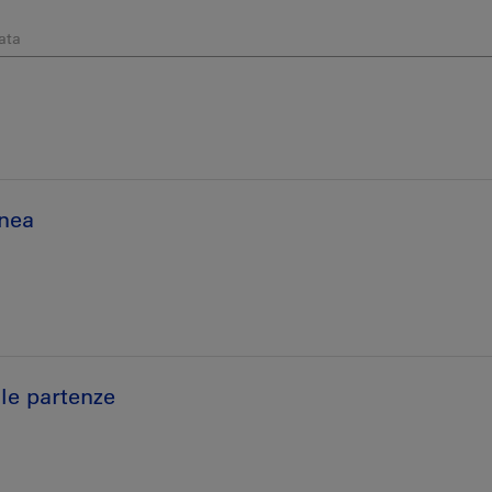
ata
inea
lle partenze