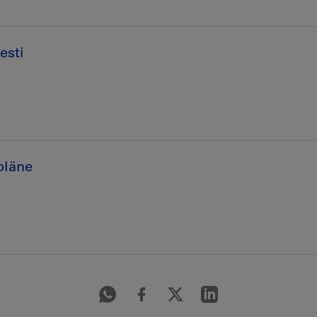
esti
pläne