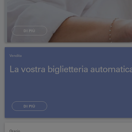
DI PIÙ
Vendita
La vostra biglietteria automatica
DI PIÙ
Orario