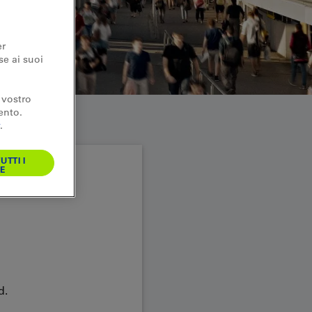
er
se ai suoi
 vostro
ento.
.
UTTI I
E
d.