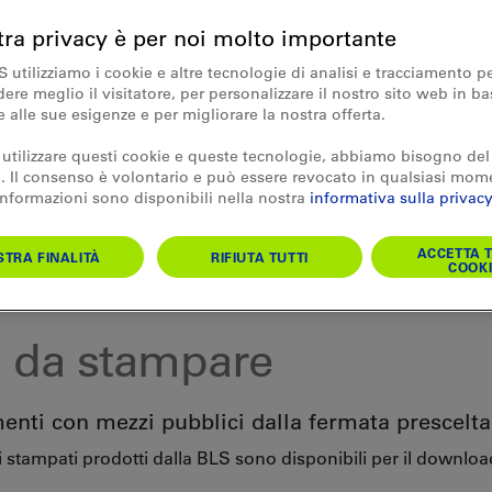
tra privacy è per noi molto importante
S utilizziamo i cookie e altre tecnologie di analisi e tracciamento p
re meglio il visitatore, per personalizzare il nostro sito web in ba
e alle sue esigenze e per migliorare la nostra offerta.
 utilizzare questi cookie e queste tecnologie, abbiamo bisogno del
 Il consenso è volontario e può essere revocato in qualsiasi mom
 informazioni sono disponibili nella nostra
informativa sulla privacy
ACCETTA T
TRA FINALITÀ
RIFIUTA TUTTI
COOKI
i da stampare
menti con mezzi pubblici dalla fermata prescelta
ri stampati prodotti dalla BLS sono disponibili per il downloa