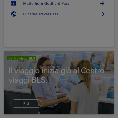
Matterhorn Gotthard Pass
Lucerne Travel Pass
Centro viaggi BLS
Il viaggio inizia già al Centro
viaggi BLS.
PÌU