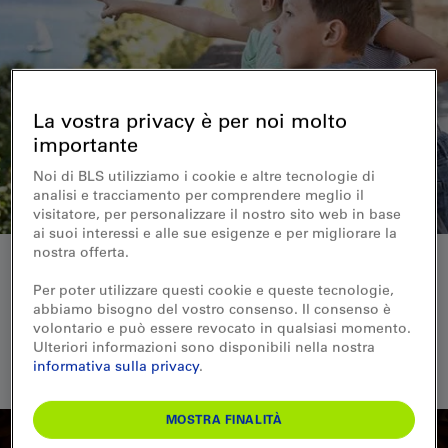
La vostra privacy è per noi molto
importante
Noi di BLS utilizziamo i cookie e altre tecnologie di
analisi e tracciamento per comprendere meglio il
visitatore, per personalizzare il nostro sito web in base
ai suoi interessi e alle sue esigenze e per migliorare la
nostra offerta.
Filtra i risultati
Per poter utilizzare questi cookie e queste tecnologie,
PERIODO
LOCALITÀ
abbiamo bisogno del vostro consenso. Il consenso è
volontario e può essere revocato in qualsiasi momento.
Ulteriori informazioni sono disponibili nella nostra
CATEGORIA
informativa sulla privacy
.
Da
Fino a
FILTRA
Bicicletta e bicicletta elettrica
0
Belvedere
0
Piscine e centri benessere
0
Esperienze ferroviarie
0
Posizione
▼
MOSTRA FINALITÀ
Con qualsiasi condizione meteo
0
Musica e spettacolo
0
Famiglia
0
Visite guidate
0