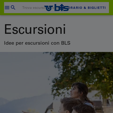
Salta
al
ORARIO & BIGLIETTI
contenuto
Il carrello è vuoto
Escursioni
CARRELLO
Login
Idee per escursioni con BLS