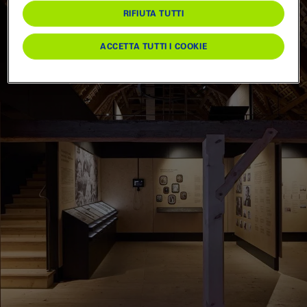
RIFIUTA TUTTI
Berna
0
Oberland Bernese
0
Emmental e Alta Argovia
0
Entlebuch e Willisau
0
Gastronomia
0
Fiere e feste popolari
0
Divertimento
0
Gruppi & scuole
0
RESETTA FILTRO
APPLICARE
ACCETTA TUTTI I COOKIE
Tre Laghi & Jura
0
Alto Vallese
0
Piemonte
0
Altro
0
Laghi e battelli
0
Offerte risparmio
0
Sport
0
Escursioni e natura
0
Sapere e cultura
0
Webshop
0
RESETTA FILTRO
APPLICARE
RESETTA FILTRO
APPLICARE