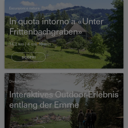
Escursioni e natura
In quota intorno a «Unter
Frittenbachgraben»
14.2 km | 4 ore 10 min
SCOPRI
Divertimento
Interaktives Outdoor-Erlebnis
entlang der Emme