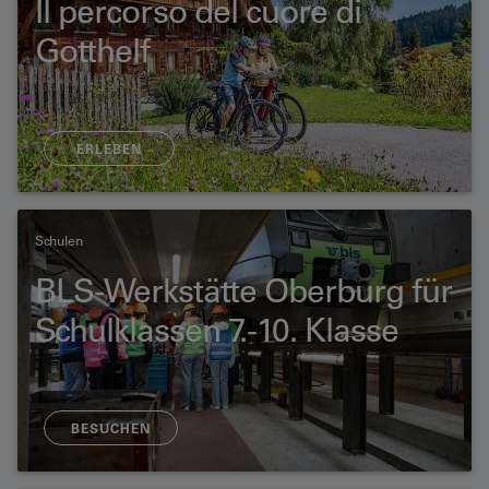
Il percorso del cuore di
Gotthelf
ERLEBEN
Schulen
BLS-Werkstätte Oberburg für
Schulklassen 7.-10. Klasse
BESUCHEN