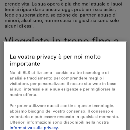
prende vita. La sua opera è più che mai attuale e i suoi
temi ci riguardano ancora oggi: problemi scolastici,
fede e superstizione, selezione del partner, abuso di
minori, alcolismo, norme sociali e giustizia sono solo
alcuni di essi.
Viaggiate in treno fino a
Lützelflüh-Goldbach. Il
La vostra privacy è per noi molto
Centro Gotthelf è
importante
raggiungibile dalla
Noi di BLS utilizziamo i cookie e altre tecnologie di
analisi e tracciamento per comprendere meglio il
stazione di Lützelflüh-
visitatore, per personalizzare il nostro sito web in base
ai suoi interessi e alle sue esigenze e per migliorare la
Goldbach in circa 10
nostra offerta.
minuti a piedi.
Per poter utilizzare questi cookie e queste tecnologie,
abbiamo bisogno del vostro consenso. Il consenso è
volontario e può essere revocato in qualsiasi momento.
Contributo alla settimana
Ulteriori informazioni sono disponibili nella nostra
informativa sulla privacy
.