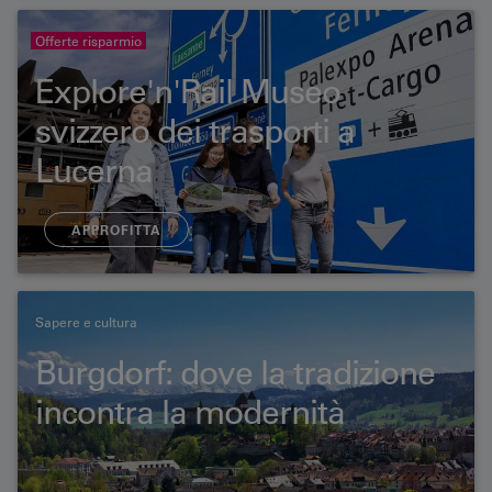
Offerte risparmio
Explore'n'Rail Museo
svizzero dei trasporti a
Lucerna
APPROFITTA
Sapere e cultura
Burgdorf: dove la tradizione
incontra la modernità