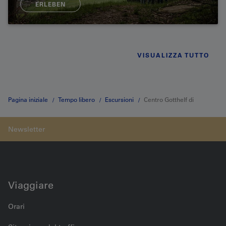
ERLEBEN
VISUALIZZA TUTTO
Pagina iniziale
Tempo libero
Escursioni
Centro Gotthelf di
Lützelflüh
Viaggiare
Orari