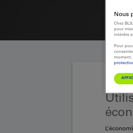
Nous p
Chez BLS,
pour mieu
intérêts 
Pour pouv
consentem
moment. 
protecti
AFFIC
Responsabilité
Utili
écon
L’économi