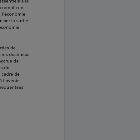
ssentiels à la
 exemple en
e l’économie
iser la sortie
l’économie
rties de
aires destinées
accrue de
es de
e cadre de
à l’avenir
 fréquentées.