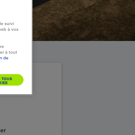
e suivi
web à vos
re
er à tout
on de
R TOUS
KIES
ser