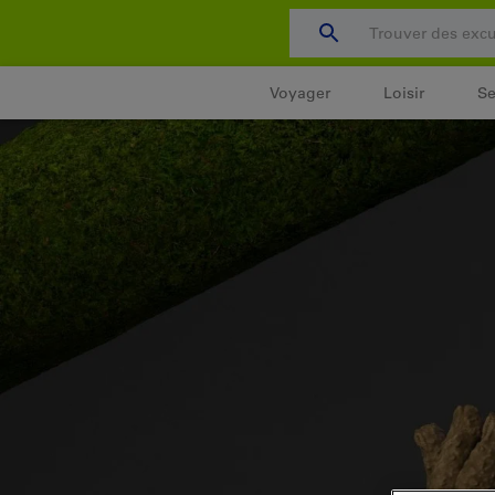
Passer
au
contenu
Voyager
Loisir
Se