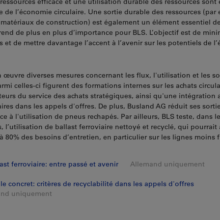
essources efficace et une utilisation durable des ressources sont e
 de l’économie circulaire. Une sortie durable des ressources (par
es matériaux de construction) est également un élément essentiel d
prend de plus en plus d’importance pour BLS. L’objectif est de minim
 et de mettre davantage l’accent à l’avenir sur les potentiels de 
œuvre diverses mesures concernant les flux, l'utilisation et les so
rmi celles-ci figurent des formations internes sur les achats circul
teurs du service des achats stratégiques, ainsi qu'une intégration 
laires dans les appels d'offres. De plus, Busland AG réduit ses sorti
e à l'utilisation de pneus rechapés. Par ailleurs, BLS teste, dans l
, l’utilisation de ballast ferroviaire nettoyé et recyclé, qui pourrait 
’à 80% des besoins d’entretien, en particulier sur les lignes moins
ast ferroviaire: entre passé et avenir
Allemand uniquement
e concret: critères de recyclabilité dans les appels d'offres
and uniquement