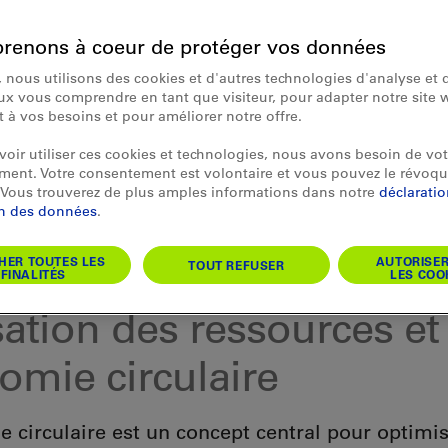
renons à coeur de protéger vos données
 nous utilisons des cookies et d'autres technologies d'analyse et d
x vous comprendre en tant que visiteur, pour adapter notre site 
et à vos besoins et pour améliorer notre offre.
oir utiliser ces cookies et technologies, nous avons besoin de vot
ent. Votre consentement est volontaire et vous pouvez le révoqu
Vous trouverez de plus amples informations dans notre
déclarati
on des données
.
HER TOUTES LES
AUTORISE
TOUT REFUSER
FINALITÉS
LES COO
sation des ressources et
omie circulaire
e circulaire est un concept central pour optimi