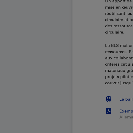
Un apport de r
mise en œuvre
réutilisant l
circulaire et 
des ressources
circulaire.
Le BLS met en 
ressources. Pa
aux collabora
critères circu
matériaux grâc
projets pilotes
couvrir jusqu
Le ball
Exempl
Allem