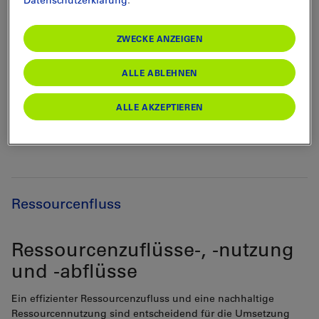
Datenschutzerklärung
.
BLS das Ziel gesetzt, die Warengruppen hinsichtlich
ihrer Bedeutung für die Kreislaufwirtschaft zu prüfen
und diese in relevanten Warengruppen gezielt zu
ZWECKE ANZEIGEN
fördern.
ALLE ABLEHNEN
ALLE AKZEPTIEREN
Ressourcenfluss
Ressourcenzuflüsse-, -nutzung
und -abflüsse
Ein effizienter Ressourcenzufluss und eine nachhaltige
Ressourcennutzung sind entscheidend für die Umsetzung