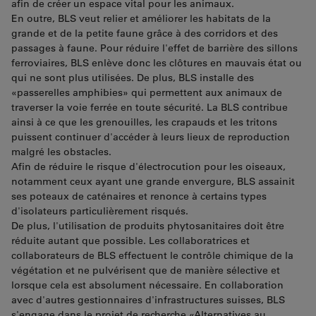
afin de créer un espace vital pour les animaux.
En outre, BLS veut relier et améliorer les habitats de la
grande et de la petite faune grâce à des corridors et des
passages à faune. Pour réduire l'effet de barrière des sillons
ferroviaires, BLS enlève donc les clôtures en mauvais état ou
qui ne sont plus utilisées. De plus, BLS installe des
«passerelles amphibies» qui permettent aux animaux de
traverser la voie ferrée en toute sécurité. La BLS contribue
ainsi à ce que les grenouilles, les crapauds et les tritons
puissent continuer d'accéder à leurs lieux de reproduction
malgré les obstacles.
Afin de réduire le risque d'électrocution pour les oiseaux,
notamment ceux ayant une grande envergure, BLS assainit
ses poteaux de caténaires et renonce à certains types
d'isolateurs particulièrement risqués.
De plus, l'utilisation de produits phytosanitaires doit être
réduite autant que possible. Les collaboratrices et
collaborateurs de BLS effectuent le contrôle chimique de la
végétation et ne pulvérisent que de manière sélective et
lorsque cela est absolument nécessaire. En collaboration
avec d'autres gestionnaires d'infrastructures suisses, BLS
s'engage dans le projet de recherche
«
Alternatives au