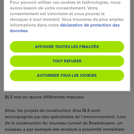
Pour pouvoir utiliser ces cookies et technologies, nous
biais de différentes mesures et assure ainsi la
avons besoin de votre consentement. Votre
résistance à long terme de son environnement
consentement est volontaire et vous pouvez le
d’exploitation.
révoquer à tout moment. Vous trouverez de plus amples
informations dans notre
déclaration de protection des
données
.
AFFICHER TOUTES LES FINALITÉS
TOUT REFUSER
AUTORISER TOUS LES COOKIES
Biodiversité
BLS met en œuvre différentes mesures:
Ainsi, les projets de construction chez BLS sont
accompagnés par des spécialistes de l'environnement. Lors
de la construction du nouveau tunnel de Rosshäusern, un
ruisseau a par exemple été renaturé à proximité immédiate