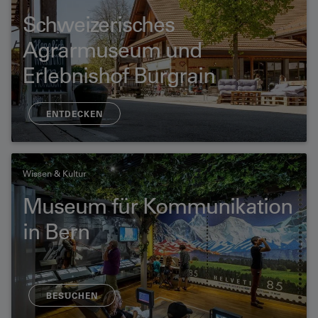
Schweizerisches
Agrarmuseum und
Erlebnishof Burgrain
ENTDECKEN
Wissen & Kultur
Museum für Kommunikation
in Bern
BESUCHEN