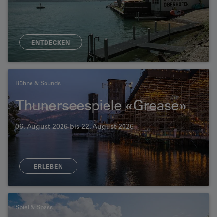
ENTDECKEN
Bühne & Sounds
Thunerseespiele «Grease»
06. August 2026 bis 22. August 2026
ERLEBEN
Spiel & Spass