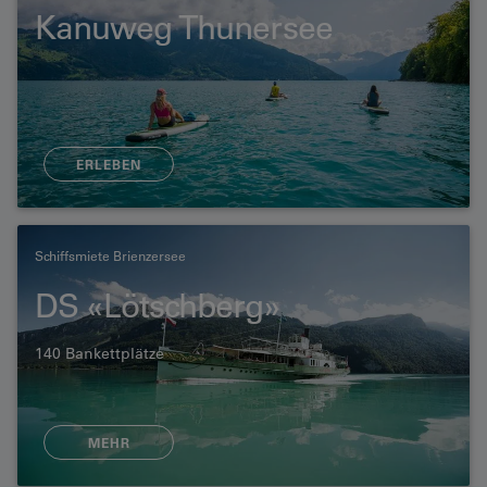
Kanuweg Thunersee
ERLEBEN
Schiffsmiete Brienzersee
DS «Lötschberg»
140 Bankettplätze
MEHR