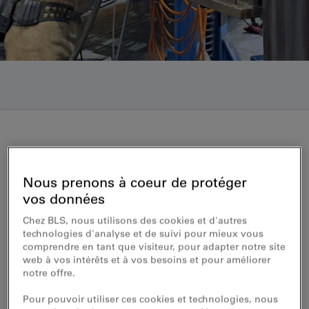
Véhicules d'infrastructure
Nous prenons à coeur de protéger
Maintenance des véhicules
vos données
d'infrastructure, grues et
Chez BLS, nous utilisons des cookies et d'autres
wagons de marchandise
technologies d'analyse et de suivi pour mieux vous
comprendre en tant que visiteur, pour adapter notre site
web à vos intérêts et à vos besoins et pour améliorer
Révisions, réparations, remises en état,
notre offre.
transformations
Pour pouvoir utiliser ces cookies et technologies, nous