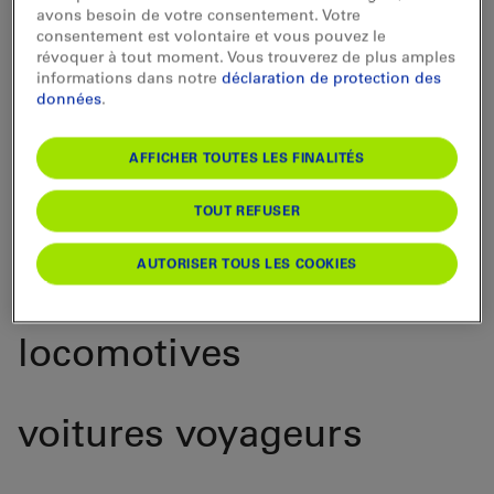
hautement performantes.
avons besoin de votre consentement. Votre
consentement est volontaire et vous pouvez le
Elles sont adaptées au
révoquer à tout moment. Vous trouverez de plus amples
informations dans notre
déclaration de protection des
reprofilage des essieux
données
.
et des disques de frein
AFFICHER TOUTES LES FINALITÉS
usés de:
TOUT REFUSER
véhicules moteurs
AUTORISER TOUS LES COOKIES
locomotives
voitures voyageurs