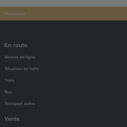
matériel roulant
Véhicules ferroviaires
Tour en fosse (TEF) chez la
BLS SA
En route
Horaire en ligne
Situation du trafic
Train
Bus
Transport autos
Vente