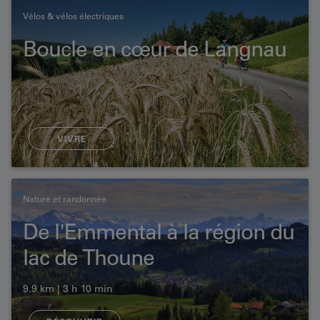
Vélos & vélos électriques
Boucle en cœur de Langnau
VIVRE
Nature et randonnée
De l'Emmental à la région du
lac de Thoune
9.9 km | 3 h 10 min