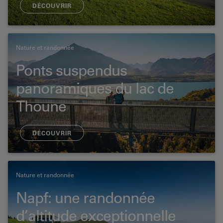
DÉCOUVRIR
Nature et randonnée
Ponts suspendus
panoramiques du lac de
Thoune
DÉCOUVRIR
Nature et randonnée
Napf: une randonnée
d’altitude exceptionnelle