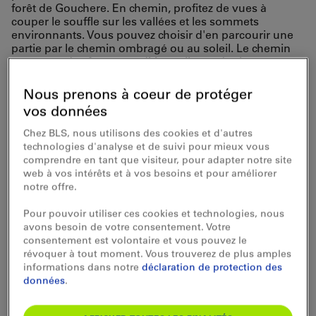
forêt de Gouchere. En chemin, profitez de vues à
couper le souffle sur les vallées et les sommets
environnants. Vous pouvez choisir d'en parcourir une
partie par le chemin ombragé ou au soleil. Le chemin
passe par des fermes traditionnelles et de charmants
villages.
Nous prenons à coeur de protéger
Voyagez confortablement
avec le BLS
vos données
jusqu'à
«
Signau
»
et
Chez BLS, nous utilisons des cookies et d'autres
continuez avec le bus
technologies d'analyse et de suivi pour mieux vous
jusqu'à
«
Chuderhüsi,
Röthenbach
»
comprendre en tant que visiteur, pour adapter notre site
web à vos intérêts et à vos besoins et pour améliorer
notre offre.
Pour pouvoir utiliser ces cookies et technologies, nous
avons besoin de votre consentement. Votre
consentement est volontaire et vous pouvez le
révoquer à tout moment. Vous trouverez de plus amples
informations dans notre
déclaration de protection des
données
.