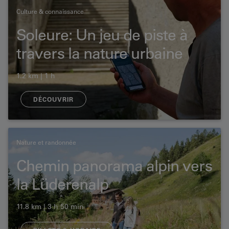
Culture & connaissance
Soleure: Un jeu de piste à
travers la nature urbaine
1.2 km | 1 h
DÉCOUVRIR
Nature et randonnée
Chemin panorama alpin vers
la Lüderenalp
11.8 km | 3 h 50 min