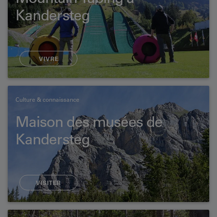
Kandersteg
VIVRE
Culture & connaissance
Maison des musées de
Kandersteg
VISITER