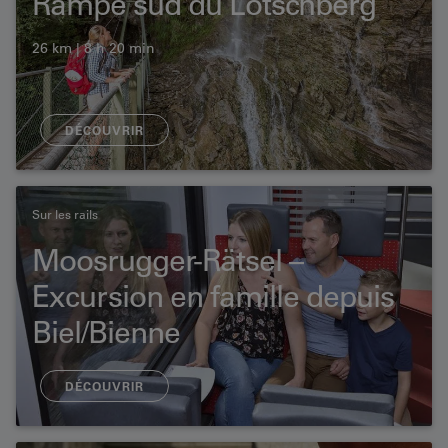
Rampe sud du Lötschberg
26 km | 8 h 20 min
DÉCOUVRIR
Sur les rails
Moosrugger-Rätsel –
Excursion en famille depuis
Biel/Bienne
DÉCOUVRIR