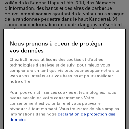
vallée de la Kander. Depuis l'été 2019, des éléments
d'information, des bancs et des aires de barbecue
nouvellement conçus ajoutent de la valeur au classique
de la randonnée pédestre dans le haut Kandertal. 34
panneaux d'information en quatre langues présentent
des faits intéressants sur la construction ferroviaire et
l'histoire de la région.
Nous prenons à coeur de protéger
Voyagez confortablement
vos données
en train jusqu'à
Chez BLS, nous utilisons des cookies et d'autres
technologies d'analyse et de suivi pour mieux vous
Kandersteg.
comprendre en tant que visiteur, pour adapter notre site
web à vos intérêts et à vos besoins et pour améliorer
notre offre.
Pour pouvoir utiliser ces cookies et technologies, nous
avons besoin de votre consentement. Votre
consentement est volontaire et vous pouvez le
révoquer à tout moment. Vous trouverez de plus amples
informations dans notre
déclaration de protection des
données
.