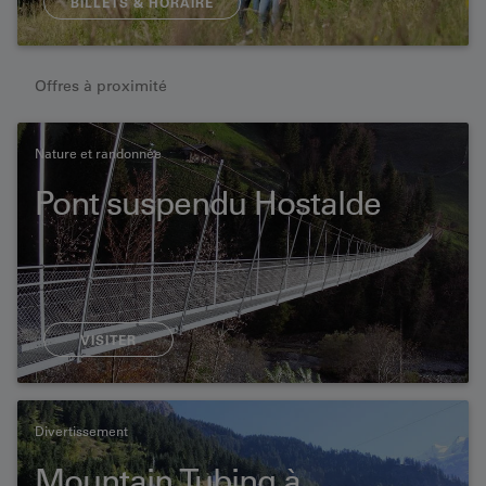
BILLETS & HORAIRE
Offres à proximité
Nature et randonnée
Pont suspendu Hostalde
VISITER
Divertissement
Mountain Tubing à