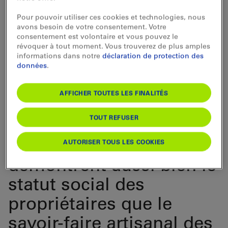
besoin d’ornementation
Pour pouvoir utiliser ces cookies et technologies, nous
et de décoration a atteint
avons besoin de votre consentement. Votre
consentement est volontaire et vous pouvez le
son apogée aux 17e et
révoquer à tout moment. Vous trouverez de plus amples
informations dans notre
déclaration de protection des
18e siècles. Les façades
données
.
des maisons donnant
AFFICHER TOUTES LES FINALITÉS
sur la vallée ou la rue
TOUT REFUSER
sont devenues une
vitrine de la région. Elles
AUTORISER TOUS LES COOKIES
démontrent aussi bien le
statut social des
propriétaires que le
savoir-faire artisanal des