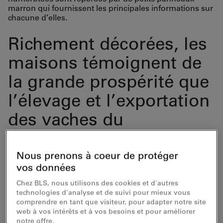
marron qui fournissent les principales informations sur
chacune d’elles.
Richement décorées, les
maisons témoignent de
la grande prospérité que
l’élevage et l’exportation
des vaches du
Simmental, aujourd’hui
célèbres dans le monde
Nous prenons à coeur de protéger
vos données
entier, ont apportée jadis
Chez BLS, nous utilisons des cookies et d'autres
à cette vallée de
technologies d'analyse et de suivi pour mieux vous
comprendre en tant que visiteur, pour adapter notre site
montagne ensoleillée. Le
web à vos intérêts et à vos besoins et pour améliorer
notre offre.