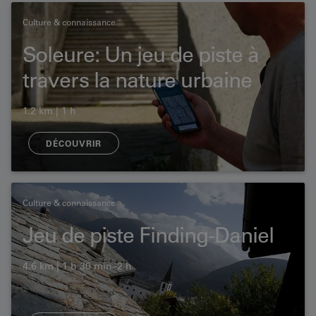
Culture & connaissance
Soleure: Un jeu de piste à
travers la nature urbaine
1.2 km | 1 h
DÉCOUVRIR
Culture & connaissance
Jeu de piste Finding-Daniel
4.6 km | 1 h 30 min–2 h