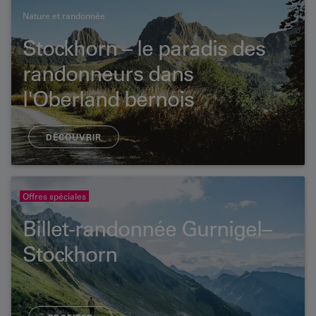
Nature et randonnée
Stockhorn – le paradis des
randonneurs dans
l'Oberland bernois
DÉCOUVRIR
Offres spéciales
Billet-randonnée Gurnigel–
Stockhorn