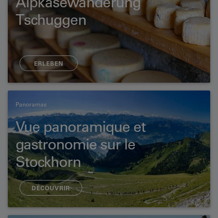
Alpkäsewanderung
Tschuggen
ERLEBEN
Panoramas
Vue panoramique et
gastronomie sur le
Stockhorn
DÉCOUVRIR