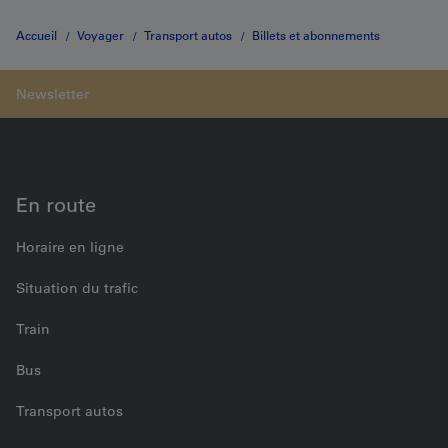
Accueil
Voyager
Transport autos
Billets et abonnements
Billets Brig–Iselle
En route
Horaire en ligne
Situation du trafic
Train
Bus
Transport autos