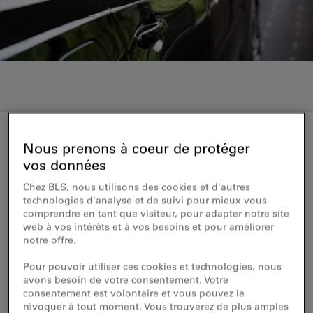
Nous prenons à coeur de protéger
Transport autos Simplon
vos données
Billets Brig–Iselle
Chez BLS, nous utilisons des cookies et d'autres
technologies d'analyse et de suivi pour mieux vous
comprendre en tant que visiteur, pour adapter notre site
Le billet pour les voyageurs occasionnels
web à vos intérêts et à vos besoins et pour améliorer
notre offre.
Si vous conduisez une voiture, le mieux est d’acheter
votre billet dans la boutique en ligne pour réaliser une
Pour pouvoir utiliser ces cookies et technologies, nous
économie et gagner du temps lors de l’embarquement
avons besoin de votre consentement. Votre
à bord du train navette-autos. Les billets pour les autres
consentement est volontaire et vous pouvez le
catégories de véhicule sont disponibles directement
révoquer à tout moment. Vous trouverez de plus amples