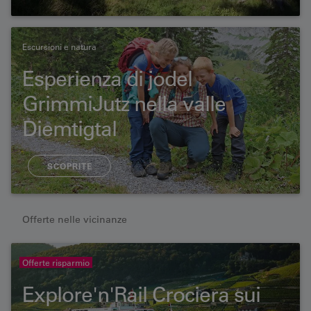
Escursioni e natura
Esperienza di jodel
GrimmiJutz nella valle
Diemtigtal
SCOPRITE
Offerte nelle vicinanze
Offerte risparmio
Explore'n'Rail Crociera sui