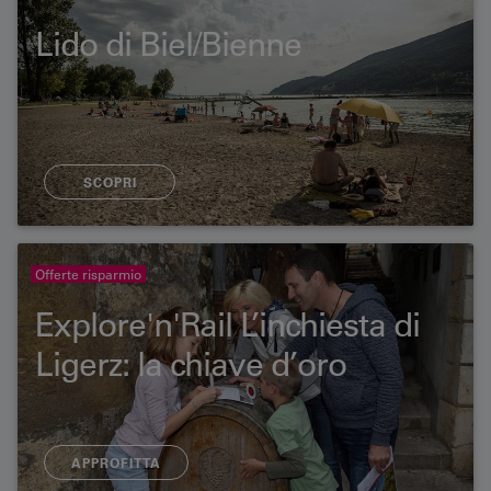
Lido di Biel/Bienne
SCOPRI
Offerte risparmio
Explore'n'Rail L’inchiesta di
Ligerz: la chiave d’oro
APPROFITTA