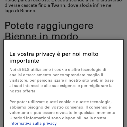
diverse cascate fino a Twann, dove sfocia infine nel
lago di Bienne.
Potete raggiungere
Bienne in modo
semplice e veloce con i
La vostra privacy è per noi molto
trasporti pubblici. Dalla
importante
stazione, un breve
Noi di BLS utilizziamo i cookie e altre tecnologie di
analisi e tracciamento per comprendere meglio il
sentiero pedonale porta
visitatore, per personalizzare il nostro sito web in base
ai suoi interessi e alle sue esigenze e per migliorare la
alla stazione di valle
nostra offerta.
della funicolare di
Per poter utilizzare questi cookie e queste tecnologie,
abbiamo bisogno del vostro consenso. Il consenso è
Magglingen.
volontario e può essere revocato in qualsiasi momento.
Ulteriori informazioni sono disponibili nella nostra
informativa sulla privacy
.