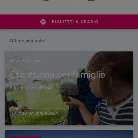
BIGLIETTI & ORARIO
Offerte analoghe
Escursioni e natura
Escursione per famiglie
8.8 km | 2 ore 45 min
VIVI L’ESPERIENZA