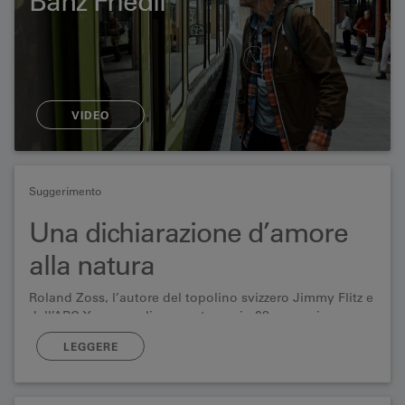
Bänz Friedli
VIDEO
Suggerimento
Una dichiarazione d’amore
alla natura
Roland Zoss, l’autore del topolino svizzero Jimmy Flitz e
dell’ABC Xenegugeli, racconta ora in 28 canzoni
l’essenza degli alberi, dal pino cembro al cipresso.
LEGGERE