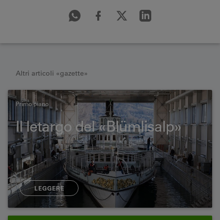
Altri articoli «gazette»
Primo piano
Il letargo del «Blümlisalp»
LEGGERE