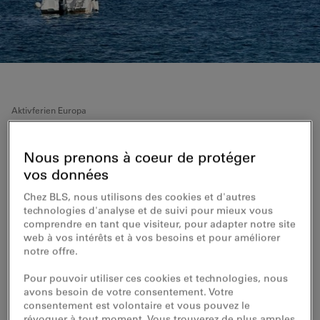
Aktivferien Europa
Zu Fuss und per Schiff
Nous prenons à coeur de protéger
unterwegs auf Sizilien und den
vos données
Liparische Inseln
Chez BLS, nous utilisons des cookies et d'autres
technologies d'analyse et de suivi pour mieux vous
comprendre en tant que visiteur, pour adapter notre site
Zu Land und Wasser von Vulkan zu Vulkan
web à vos intérêts et à vos besoins et pour améliorer
notre offre.
Sie besuchen die Äolischen Inseln, die noch heute als
Geheimtipp gelten und gehen auf Tuchfühlung mit
Pour pouvoir utiliser ces cookies et technologies, nous
aktiven Vulkanen. Dabei kommen Sie an weissen
avons besoin de votre consentement. Votre
Stränden, charmanten Mittelmeerstädten und
consentement est volontaire et vous pouvez le
beeindruckend unberührter Natur vorbei. Sie
révoquer à tout moment. Vous trouverez de plus amples