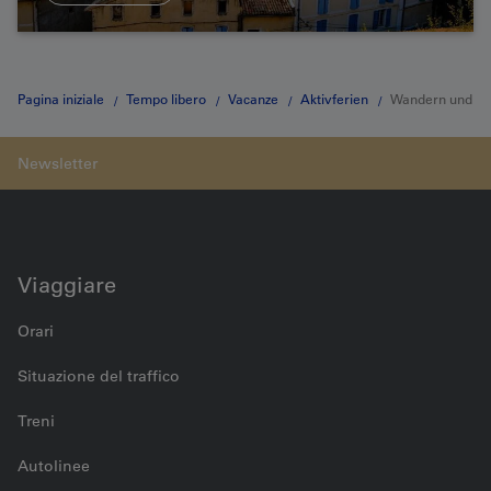
Pagina iniziale
Tempo libero
Vacanze
Aktivferien
Wandern und
Schiff Sizilien
Viaggiare
Orari
Situazione del traffico
Treni
Autolinee