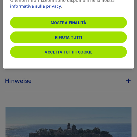
Ulteriori informazioni sono disponibili nella nostra
geniessen sizilianischen Wein und das italienische
informativa sulla privacy
.
Essen.
MOSTRA FINALITÀ
Reiseprogramm
RIFIUTA TUTTI
ACCETTA TUTTI I COOKIE
Reisedaten und Preise
Hinweise