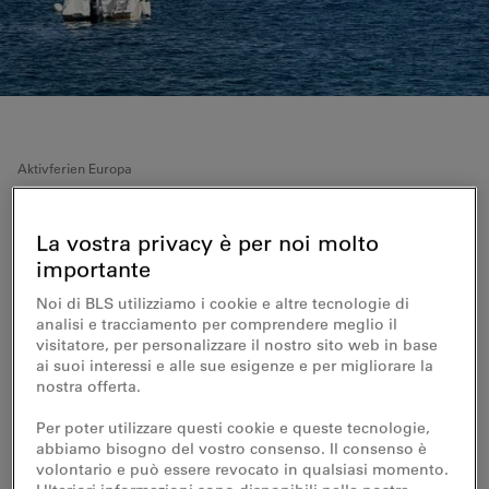
Aktivferien Europa
Zu Fuss und per Schiff
La vostra privacy è per noi molto
unterwegs auf Sizilien und den
importante
Liparische Inseln
Noi di BLS utilizziamo i cookie e altre tecnologie di
analisi e tracciamento per comprendere meglio il
visitatore, per personalizzare il nostro sito web in base
Zu Land und Wasser von Vulkan zu Vulkan
ai suoi interessi e alle sue esigenze e per migliorare la
nostra offerta.
Sie besuchen die Äolischen Inseln, die noch heute als
Geheimtipp gelten und gehen auf Tuchfühlung mit
Per poter utilizzare questi cookie e queste tecnologie,
aktiven Vulkanen. Dabei kommen Sie an weissen
abbiamo bisogno del vostro consenso. Il consenso è
Stränden, charmanten Mittelmeerstädten und
volontario e può essere revocato in qualsiasi momento.
beeindruckend unberührter Natur vorbei. Sie