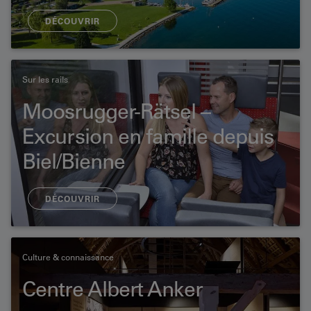
DÉCOUVRIR
Sur les rails
Moosrugger-Rätsel –
Excursion en famille depuis
Biel/Bienne
DÉCOUVRIR
Culture & connaissance
Centre Albert Anker