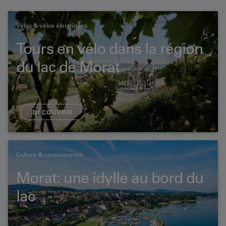
Vélos & vélos électriques
Tours en vélo dans la région
du lac de Morat
DÉCOUVRIR
Culture & connaissance
Morat: une idylle au bord du
lac