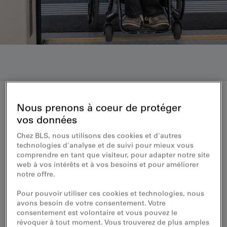
Nous prenons à coeur de protéger
Abonnements
vos données
Abonnement pour les
Chez BLS, nous utilisons des cookies et d'autres
technologies d'analyse et de suivi pour mieux vous
accompagnateurs
comprendre en tant que visiteur, pour adapter notre site
web à vos intérêts et à vos besoins et pour améliorer
notre offre.
Prise en charge gratuite d’un
accompagnateur et/ou d’un chien
Pour pouvoir utiliser ces cookies et technologies, nous
avons besoin de votre consentement. Votre
d’assistance pour les voyageurs souffrant
consentement est volontaire et vous pouvez le
d’un handicap
révoquer à tout moment. Vous trouverez de plus amples