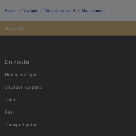
Accueil
Voyager
Titres de transport
Abonnements
Abonnement pour accompagnateurs pour voyageurs souffrant d’un
handicap
En route
Horaire en ligne
Situation du trafic
Train
Bus
Transport autos