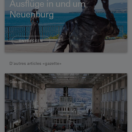
Ausflüge in und um
Neuenburg
ENTDECKEN
D'autres articles «gazette»
Gros plan