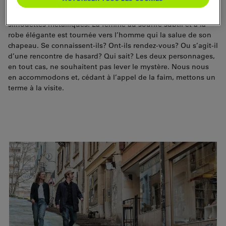
un détour par la passerelle de l’Utopie qui s’avance d’une
vingtaine de mètres dans le lac, nous rejoignons deux
silhouettes métalliques. La femme au sourire subtil et à la
robe élégante est tournée vers l’homme qui la salue de son
chapeau. Se connaissent-ils? Ont-ils rendez-vous? Ou s’agit-il
d’une rencontre de hasard? Qui sait? Les deux personnages,
en tout cas, ne souhaitent pas lever le mystère. Nous nous
en accommodons et, cédant à l’appel de la faim, mettons un
terme à la visite.