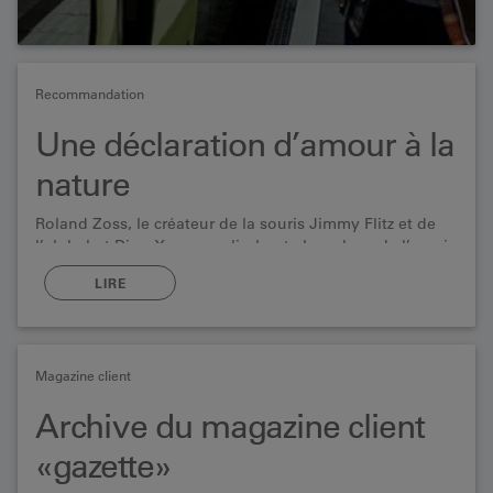
Recommandation
Une déclaration d’amour à la
nature
Roland Zoss, le créateur de la souris Jimmy Flitz et de
l’alphabet Dino Xenegugeli, chante les arbres de l’acacia
au tilleul.
LIRE
Magazine client
Archive du magazine client
«gazette»