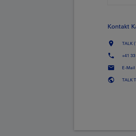
Kontakt K
TALK (
+41 33
E-Mail
TALK T