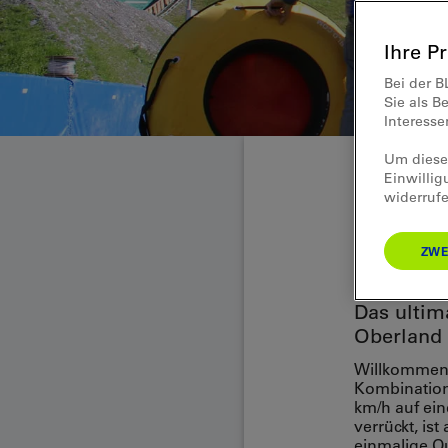
Ihre P
Bei der B
Sie als B
Interess
Um diese 
Einwillig
widerrufe
Spiel & Spass
Moun
ZWE
Das ultim
Oberland
Willkommen 
Kombination 
km/h auf ei
verrückt, ist
einmalige O