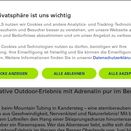
rivatsphäre ist uns wichtig
LS nutzen wir Cookies und andere Analytics- und Tracking-Techno
esucherin und Besucher besser zu verstehen, um unsere Webseite a
en und Bedürfnisse abzustimmen und um unser Angebot zu verbes
Cookies und Technologien nutzen zu dürfen, benötigen wir Ihre
ung. Ihre Einwilligung ist freiwillig und Sie können die Einwilligun
n. Weitere Informationen finden Sie in unserer
Datenschutzerklär
tain Tubing in Kanders
CKE ANZEIGEN
ALLE ABLEHNEN
ALLE AKZEP
ative Outdoor-Erlebnis mit Adrenalin pur im Be
beim Mountain Tubing in Kandersteg – eine atemberaube
aus Geschwindigkeit, Nervenkitzel und Naturerlebnis! Mit b
nem Luftreifen den Hang einer Skisprungschanze hinuntersa
 aber ein Riesenspass. Wer das Abenteuer liebt, sollte sich di
utdoor-Erlebnis im Herzen des Berner Oberlands von Juni bi