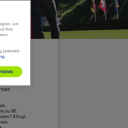
logien, um
uf Ihre
sern.
g jederzeit
ung
.
teg
TIEREN
rner
nde
is zu 90
usen? Klingt
eses
s