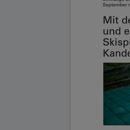
September n
Mit d
und e
Skisp
Kande