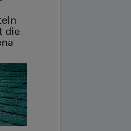
teln
 die
ena