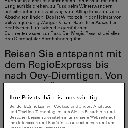
Runden in einer tief verschneiten Landschaft mit den
Langlaufskis drehen, zu Fuss beim Winterwandern
aufschnaufen und weit weg vom Alltag Freiraum zum
Abschalten finden. Das ist Winterzeit in der Heimat von
Schwingerkönig Wenger Kilian. Nach Ihrer Auszeit an
der frischen Luft laden die gemütlichen
Sonnenterrassen zur Rast. Der Magic Pass ist bei allen
drei Diemtigtaler Bergbahnen gültig.
Reisen Sie entspannt mit
dem RegioExpress bis
nach Oey-Diemtigen. Von
dort aus führt Sie das
Postauto ins gewünschte
Ihre Privatsphäre ist uns wichtig
Wintersportgebiet.
Bei der BLS nutzen wir Cookies und andere Analytics-
und Tracking-Technologien, um Sie als Besucherin und
Besucher besser zu verstehen, um unsere Webseite auf
Ihre Interessen und Bedürfnisse abzustimmen und um
unser Angebot zu verbessern.