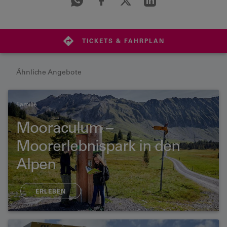
TICKETS & FAHRPLAN
Ähnliche Angebote
Familie
Mooraculum –
Moorerlebnispark in den
Alpen
ERLEBEN