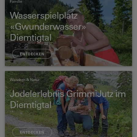
Familie
Wasserspielplatz
«Gwunderwasser»
Diemtigtal
ENTDECKEN
Wandern & Natur
Jodelerlebnis GrimmiJutz im
Diemtigtal
ENTDECKEN