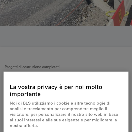
Progetti di costruzione completati
Modernizzazione stazione di
La vostra privacy è per noi molto
Zweisimmen
importante
Noi di BLS utilizziamo i cookie e altre tecnologie di
Una novità di rilevanza mondiale
analisi e tracciamento per comprendere meglio il
nell’Oberland: presto i viaggiatori diretti a
visitatore, per personalizzare il nostro sito web in base
Interlaken da Montreux non dovranno più
ai suoi interessi e alle sue esigenze e per migliorare la
nostra offerta.
cambiare a Zweisimmen, ma potranno