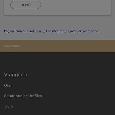
DI PIÙ
Pagina iniziale
Azienda
I nostri temi
Lavori di costruzione
Progetti di costruzione completati
Modernizzazione stazione di
Zweisimmen
Viaggiare
Orari
Situazione del traffico
Treni