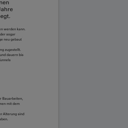
onen
Jahre
egt.
ben werden kann.
oder sogar
ge neu gebaut
g zugestellt.
 und dauern bis
Tunnels
er Bauarbeiten,
mmen mit dem
er Alterung sind
aben.