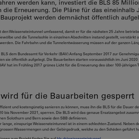
ahren werden kann, investiert die BLS 85 Milli
n die Erneuerung. Die Pläne für das eineinhalb 
Bauprojekt werden demnächst öffentlich aufgel
 den Weissensteintunnel umfassend, damit er für die nächsten 25 Jahre betrie
wölbe und die Tunnelsohle in einzelnen Abschnitten instand gestellt, verstärkt 
t werden. Die Fahrbahn und die Tunnelentwässerung müssen auf der ganzen Län
ie BLS dem Bundesamt für Verkehr (BAV) Anfang September 2017 zur Genehmigun
 sie öffentlich aufgelegt. Die Bauarbeiten starten voraussichtlich im Juni 2020
AV hat im Frühling 2017 grünes Licht für die Erneuerung des über 100-jährigen 
wird für die Bauarbeiten gesperrt
fizient und kostengünstig sanieren zu können, muss ihn die BLS für die Dauer d
020 bis November 2021, sperren. Die BLS wird das genaue Ersatzangebot zusa
nen Solothurn und Bern sowie den SBB definieren.
r lange, einspurige Weissensteintunnel ist in einem schlechten Zustand. Neben d
e grossen Wassermengen und der Gebirgsdruck, welche zu den Schäden geführt h
ionen zum Projekt finden Sie auf
bls.ch/weissensteintunnel