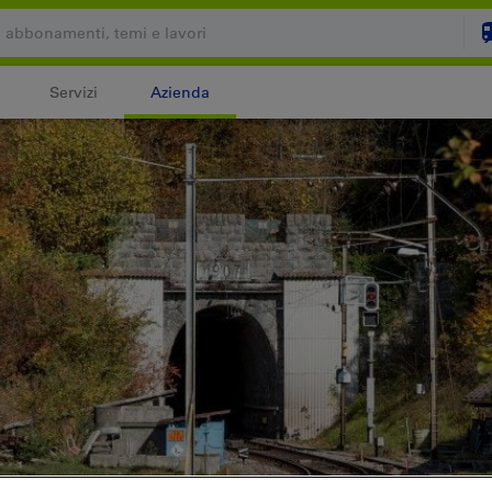
Servizi
Azienda
Il carrello è vuoto
C
Login