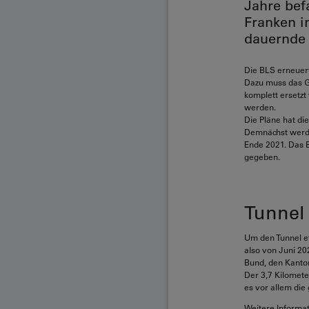
Jahre bef
Franken i
dauernde 
Die BLS erneuert
Dazu muss das Ge
komplett ersetz
werden.
Die Pläne hat d
Demnächst werden
Ende 2021. Das B
gegeben.
Tunnel 
Um den Tunnel ef
also von Juni 2
Bund, den Kanto
Der 3,7 Kilomete
es vor allem di
Weitere Informat