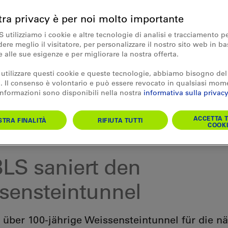
tra privacy è per noi molto importante
S utilizziamo i cookie e altre tecnologie di analisi e tracciamento p
re meglio il visitatore, per personalizzare il nostro sito web in ba
e alle sue esigenze e per migliorare la nostra offerta.
 utilizzare questi cookie e queste tecnologie, abbiamo bisogno del
 Il consenso è volontario e può essere revocato in qualsiasi mom
 informazioni sono disponibili nella nostra
informativa sulla privacy
ACCETTA T
TRA FINALITÀ
RIFIUTA TUTTI
COOKI
30.11.2017
BLS saniert den
sensteintunnel
 über 100-jährige Weissensteintunnel für die n