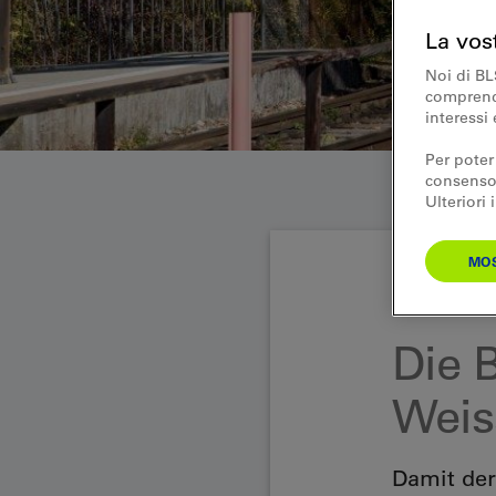
La vos
Noi di BL
comprende
interessi 
Per poter
consenso.
Ulteriori
MOS
Regionale News 
Die 
Weis
Damit der