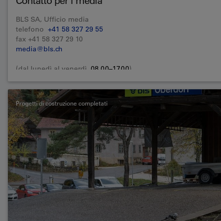
Contatto per i media
BLS SA, Ufficio media
telefono
+41 58 327 29 55
fax +41 58 327 29 10
media@bls.ch
(dal lunedì al venerdì,
08.00–17.00
)
Progetti di costruzione completati