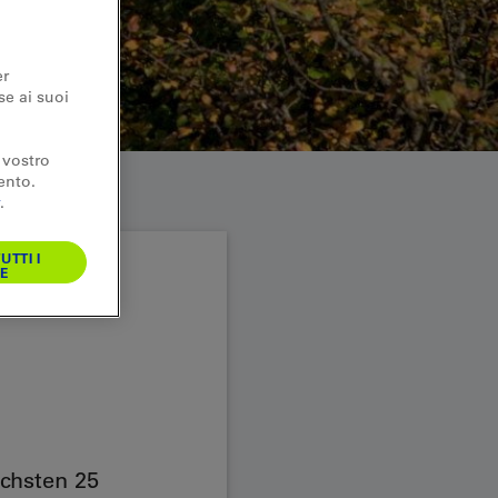
er
se ai suoi
 vostro
ento.
.
UTTI I
E
ächsten 25