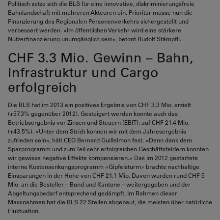
Politisch setze sich die BLS für eine innovative, diskriminierungsfreie
Bahnlandschaft mit mehreren Akteuren ein. Prioritär müsse nun die
Finanzierung des Regionalen Personenverkehrs sichergestellt und
verbessert werden. «Im öffentlichen Verkehr wird eine stärkere
Nutzerfinanzierung unumgänglich sein», betont Rudolf Stämpfli.
CHF 3.3 Mio. Gewinn – Bahn,
Infrastruktur und Cargo
erfolgreich
Die BLS hat im 2013 ein positives Ergebnis von CHF 3.3 Mio. erzielt
(+57.3% gegenüber 2012). Gesteigert werden konnte auch das
Betriebsergebnis vor Zinsen und Steuern (EBIT): auf CHF 21.4 Mio.
(+43.5%). «Unter dem Strich können wir mit dem Jahresergebnis
zufrieden sein», hält CEO Bernard Guillelmon fest. «Denn dank dem
Sparprogramm und zum Teil sehr erfolgreichen Geschäftsfeldern konnten
wir gewisse negative Effekte kompensieren.» Das im 2012 gestartete
interne Kostensenkungsprogramm «Gipfelsturm» brachte nachhaltige
Einsparungen in der Höhe von CHF 21.1 Mio. Davon wurden rund CHF 5
Mio. an die Besteller – Bund und Kantone – weitergegeben und der
Abgeltungsbedarf entsprechend gedämpft. Im Rahmen dieser
Massnahmen hat die BLS 22 Stellen abgebaut, die meisten über natürliche
Fluktuation.