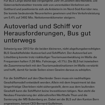
Für BLS Cargo stand das vergangene Jahr im Zeichen des Wandels. Die
Güterverkehrstochter trennte sich von unrentablen Verkehren am
Gotthard und positionierte sich als Anbieterin im Nord-Süd-Korridor neu.
Sie konnte bedeutende Neuverkehre gewinnen und ihre Verkehrsleistung
um 5.4% auf 3492 Mio. Nettotonnenkilometer steigern.
Autoverlad und Schiff vor
Herausforderungen, Bus gut
unterwegs
Schwierig war 2013 für die beiden kleineren, nicht abgeltungsberechtigten
BLS Geschäftsfelder Autoverlad und Schifffahrt. Der Autoverlad am
Lötschberg konnte trotz rückläufiger Tourismusentwicklung im Wallis die
Frequenzen halten (1.26 Mio. Fahrzeuge, +0.1%). Die BLS hat inzwischen
die Zusammenarbeit mit den Tourismusdestinationen im Wallis verstärkt
und hofft, damit für beide Seiten einen Gewinn daraus zu schöpfen.
Für die Schifffahrt auf den Oberländer Seen muss ein nachhaltiges
Geschäftsmodell entwickelt werden. Allein mit dem Impairment ist das
längerfristige Überleben nicht sichergestellt, denn aus dem laufenden
Geschäft kann die Schifffahrt keine Investitionen tätigen. Nun steht die
Neubau-Finanzierung der abbruchreifen Werfthalle Thun und die
Sanierung der MS Bubenberg an. Dabei sei die BLS auf den Kanton Bern
angewiesen, betont CEO Bernard Guillelmon.