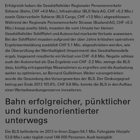
Erfolgreich haben die Geschäftsfelder Regionaler Personenverkehr
Schiene (Bahn, CHF +4.9 Mio.), Infrastruktur (BLS Netz AG, CHF +5.2 Mio.)
sowie Güterverkehr Schiene (BLS Cargo, CHF +1.5 Mio.) abgeschlossen.
Während der Regionale Personenverkehr Strasse (Busland AG, CHF +0.3
Mio.) knapp positiv blieb, mussten die vom Umsatz her kleinen
Geschäftsfelder Schifffahrt und Autoverlad markante Verluste ausweisen.
Bei der Schifffahrt mussten aufgrund der über Jahre kritischen operativen
Ergebnisentwicklung zusätzlich CHF 5.1 Mio. abgeschrieben werden, wie
die Überprüfung der Werthaltigkeit (Impairment) des Geschäftsmodells
ergab. Insgesamt resultierte ein Verlust von CHF -6.8 Mio. Negativ schloss
auch der Autoverlad ab: Das Ergebnis von CHF -2.2 Mio. zwinge die BLS
dazu, künftig ertragsseitige Massnahmen zu ergreifen und die Auslastung
weiter zu optimieren, so Bernard Guillelmon. Weiter vorangetrieben
wurde die Gesundung des Vorsorgewerkes der BLS. Der Deckungsgrad
betrug per Ende 2013 101.6%. CHF 9.8 Mio. konnte die BLS in den Aufbau
einer Wertschwankungsreserve investieren.
Bahn erfolgreicher, pünktlicher
und kundenorientierter
unterwegs
Die BLS beförderte im 2013 in ihren Zügen 54.1 Mio. Fahrgäste (Vorjahr
53.8 Mio.) oder täglich rund 148 000 Personen. Auch bezüglich