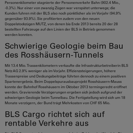
Personenkilometer stagnierte der Personenverkehr Bahn (902.4 Mio.,
-0.3%). Nur einer von zwanzig Zügen war verspätet unterwegs; die
Kunden fuhren mit der BLS also noch pünktlicher als im Vorjahr (94.9%
gegenüber 93.9%). Sie profitierten zudem von den neuen
Doppelstockzügen MUTZ, von denen bis Ende 2013 bereits 20 der 28
bestellten Fahrzeuge auf den Linien der BLS in Betrieb genommen
werden konnten.
Schwierige Geologie beim Bau
des Rosshäusern-Tunnels
Mit 13.4 Mio. Trassenkilometern verkaufte die Infrastrukturbetreiberin BLS
Netz AG 2.9% weniger als im Vorjahr. Effizienzsteigerungen, höhere
Trassenpreise und Deckungsbeiträge führten dennoch zu einem positiven
Spartenergebnis. Beim Doppelspurausbauprojekt Rosshäusern-Mauss
konnte der Bahnhof Rosshäusern im Oktober 2013 termingerecht eröffnet
werden. Gravierende Verzögerungen ergeben sich jedoch aufgrund der
schwierigen Geologie beim Tunnelbau. Die Fertigstellung wird sich um 18
Monate verzögern, der Bund trägt Mehrkosten von CHF 65 Mio.
BLS Cargo richtet sich auf
rentable Verkehre aus