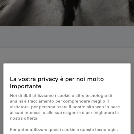
Medienmitteilung 16.04.2014
La vostra privacy è per noi molto
Jahreszahlen 2013 der BLS AG:
importante
Positives Ergebnis dank
Noi di BLS utilizziamo i cookie e altre tecnologie di
erfolgreichem Sparprogramm
analisi e tracciamento per comprendere meglio il
visitatore, per personalizzare il nostro sito web in base
ai suoi interessi e alle sue esigenze e per migliorare la
Dank grosser Anstrengungen hat die BLS
nostra offerta.
ein zufriedenstellendes, positives
Per poter utilizzare questi cookie e queste tecnologie,
Jahresergebnis 2013 von CHF 3.3 Mio.