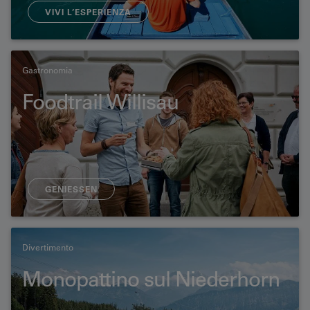
VIVI L’ESPERIENZA
Gastronomia
Foodtrail Willisau
GENIESSEN
Divertimento
Monopattino sul Niederhorn