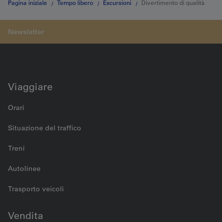
Pagina iniziale
Tempo libero
Escursioni
Divertimento di qualità
con lo scooter elettrico nell'Emmental
Viaggiare
Orari
Situazione del traffico
Treni
Autolinee
Trasporto veicoli
Vendita