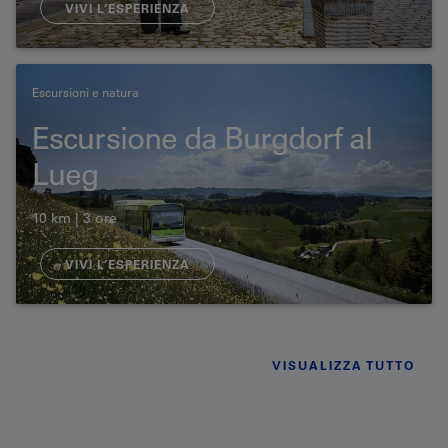
VIVI L’ESPERIENZA​
Escursioni e natura
Escursione da Burgdorf al
Lueg
10 km | 3 ore
VIVI L’ESPERIENZA
VISUALIZZA TUTTO