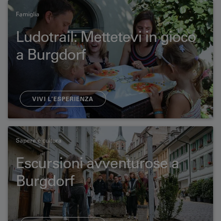
Famiglia
Ludotrail: Mettetevi in gioco
a Burgdorf
VIVI L’ESPERIENZA
Sapere e cultura
Escursioni avventurose a
Burgdorf