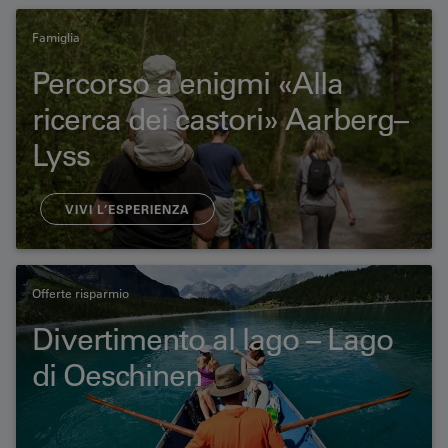
Famiglia
Percorso a enigmi «Alla
ricerca dei castori» Aarberg–
Lyss
​VIVI L’ESPERIENZA​
Offerte risparmio
Divertimento al lago – Lago
di Oeschinen