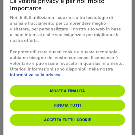
La vostra privacy è per noi molto
Einnehmerei, wie der Billettschalter dort
importante
genannt wurde.
Noi di BLS utilizziamo i cookie e altre tecnologie di
In Ins arbeiteten viele angefressene Fischer,
analisi e tracciamento per comprendere meglio il
inklusive Bahnhofsvorstand. Vor oder nach dem
visitatore, per personalizzare il nostro sito web in base
ai suoi interessi e alle sue esigenze e per migliorare la
Dienst ist man zusammen, zum Teil mit dem
nostra offerta.
Velo, nach Vinelz und mit dem Boot auf den
Per poter utilizzare questi cookie e queste tecnologie,
Bielersee gefahren, um Felchen zu fischen.
abbiamo bisogno del vostro consenso. Il consenso è
Zwar wurde es nicht gerne gesehen, dass wir
volontario e può essere revocato in qualsiasi momento.
Ulteriori informazioni sono disponibili nella nostra
unsere Vorgesetzten duzten. Aber beim Fischen
informativa sulla privacy
.
per Sie, das wäre doch komisch gewesen! Der
Ausbildungsleiter in Bern hatte auch sonst seine
MOSTRA FINALITÀ
Prinzipien. Als ich 18 Jahre alt wurde, hat man
uns Lehrlingen untersagt, die Autoprüfung zu
RIFIUTA TUTTI
machen. ‹Ein Bähnler fährt Zug›, war die
ACCETTA TUTTI I COOKIE
damalige Devise. Über dieses Verbot habe ich
mich jedoch hinweggesetzt.