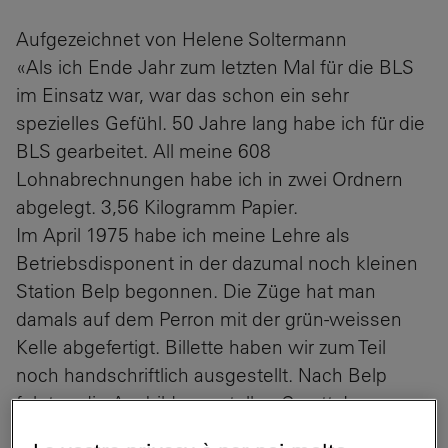
Aufgezeichnet von Helene Soltermann
«Als ich Ende Jahr zum letzten Mal für die BLS
im Einsatz war, war das schon ein sehr
spezielles Gefühl. 50 Jahre lang habe ich für die
BLS gearbeitet. All meine 608
Lohnabrechnungen habe ich in zwei Ordnern
abgelegt. 3,56 Kilogramm Papier.
Im April 1975 habe ich meine Lehre als
Betriebsdisponent in der dazumal noch kleinen
Station Belp begonnen. Die Züge hat man
damals auf dem Perron mit der grün-weissen
Kelle abgefertigt. Billette haben wir zum Teil
noch handschriftlich ausgestellt. Nach Belp
folgten die Ausbildungsstellen Gwatt, Ins,
Grenchen Nord, Uetendorf und in Spiez die