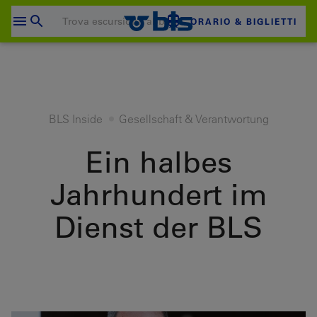
Salta
al
ORARIO & BIGLIETTI
contenuto
Il carrello è vuoto
CARRELLO
Login
BLS Inside
Gesellschaft & Verantwortung
Ein halbes
Jahrhundert im
Dienst der BLS