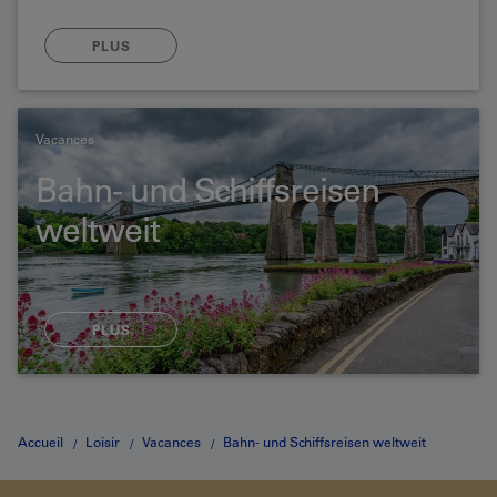
commander des devises rares.
PLUS
Vacances
Bahn- und Schiffsreisen
weltweit
PLUS
Accueil
Loisir
Vacances
Bahn- und Schiffsreisen weltweit