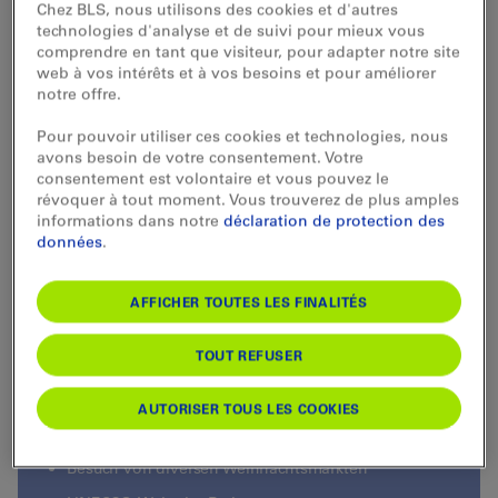
Chez BLS, nous utilisons des cookies et d'autres
Sie unternehmen auch einen Ausflug zum
technologies d'analyse et de suivi pour mieux vous
Weihnachtsmarkt in Bath. Der ehemals königliche
comprendre en tant que visiteur, pour adapter notre site
Badeort gilt als architektonische Perle und zählt zum
web à vos intérêts et à vos besoins et pour améliorer
UNESCO-Welterbe. Auch die Fahrt durch den
notre offre.
Eurotunnel ist ein Erlebnis der besonderen Art.
Pour pouvoir utiliser ces cookies et technologies, nous
avons besoin de votre consentement. Votre
consentement est volontaire et vous pouvez le
révoquer à tout moment. Vous trouverez de plus amples
Exklusiv für Sie
informations dans notre
déclaration de protection des
données
.
8 Tage ab 2980 CHF
AFFICHER TOUTES LES FINALITÉS
TOUT REFUSER
Fahrten mit dem TGV und Eurostar
Interrail-Feeling in geführter Gruppe
AUTORISER TOUS LES COOKIES
Aufenthalte in Paris, London und Brüssel
Besuch von diversen Weihnachtsmärkten