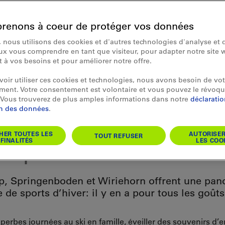
renons à coeur de protéger vos données
 nous utilisons des cookies et d'autres technologies d'analyse et d
x vous comprendre en tant que visiteur, pour adapter notre site 
et à vos besoins et pour améliorer notre offre.
oir utiliser ces cookies et technologies, nous avons besoin de vot
ent. Votre consentement est volontaire et vous pouvez le révoqu
Vous trouverez de plus amples informations dans notre
déclarati
on des données
.
er à Diemtigtal, direct
HER TOUTES LES
AUTORISE
TOUT REFUSER
FINALITÉS
LES COO
re porte
, Springenboden et Wiriehorn offrent une pan
 de sports d’hiver: il y en a pour tous les goûts
perbes journées au ski en famille, éveiller des souvenirs d’