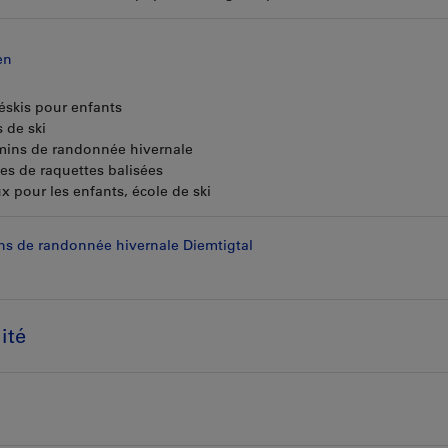
en
éléskis pour enfants
s de ski
mins de randonnée hivernale
tes de raquettes balisées
x pour les enfants, école de ski
s de randonnée hivernale Diemtigtal
ité