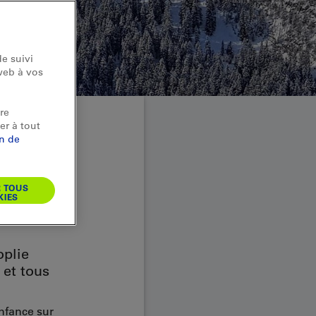
e suivi
web à vos
re
er à tout
on de
ement
R TOUS
KIES
oplie
 et tous
enfance sur