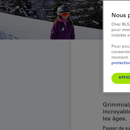
Nous p
Chez BLS,
pour mieu
intérêts 
Pour pouv
consentem
moment. 
Sport
protecti
L'hiv
AFFIC
à vot
Grimmialp
incroyable
les âges.
Passer de su