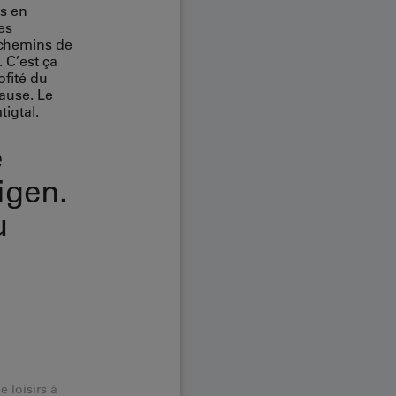
as en
es
 chemins de
 C’est ça
ofité du
pause. Le
igtal.
e
igen.
u
 loisirs à