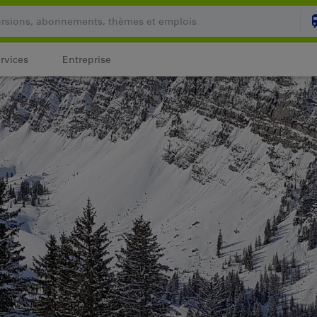
rvices
Entreprise
Votre panier est vide
PANI
Login