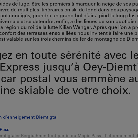
apides de luge, être les premiers à marquer la neige de ses p
uivre de multiples itinéraires en ski de fond dans des paysag
t enneigés, prendre un grand bol d’air à pied le long des
vernale et se détendre, enfin, à des lieues de son quotidien.
la région du roi de la lutte Kilian Wenger. Après que l’on a pr
 confort des terrasses ensoleillées nous invitent à faire une 
st valable sur les trois chemins de fer de montagne de Diemt
ez en toute sérénité avec l
Express jusqu’à Oey-Diemt
e car postal vous emmène a
ne skiable de votre choix.
in d’enneigement Diemtigtal
Pass
emtigtaler Bergbahnen font partie du Magic Pass - l'abonnement de