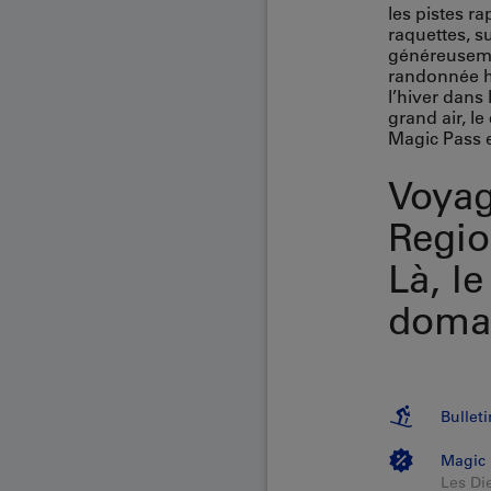
les pistes r
raquettes, s
généreusemen
randonnée hi
l’hiver dans 
grand air, le
Magic Pass e
Voyag
Regio
Là, l
domai
Bullet
Magic 
Les Di