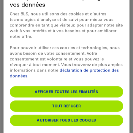
jeux pour enfants et d’un restaurant.
vos données
Chez BLS, nous utilisons des cookies et d'autres
technologies d'analyse et de suivi pour mieux vous
comprendre en tant que visiteur, pour adapter notre site
web à vos intérêts et à vos besoins et pour améliorer
Offre
Infrastructure et restauration
notre offre.
Pour pouvoir utiliser ces cookies et technologies, nous
Heures d'ouverture
avons besoin de votre consentement. Votre
Aujourd’hui (Vendredi) ouvert
consentement est volontaire et vous pouvez le
révoquer à tout moment. Vous trouverez de plus amples
informations dans notre
déclaration de protection des
Prix
données
.
AFFICHER TOUTES LES FINALITÉS
TOUT REFUSER
AUTORISER TOUS LES COOKIES