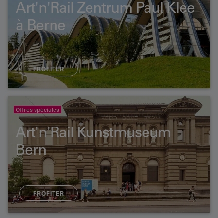
Art'n'Rail Zentrum Paul Klee
à Berne
PROFITER
Offres spéciales
Art'n'Rail Kunstmuseum
Bern
PROFITER