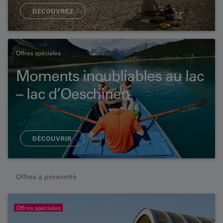
DÉCOUVREZ
Offres spéciales
Moments inoubliables au lac
– lac d’Oeschinen
DÉCOUVRIR
Offres à proximité
Offres spéciales