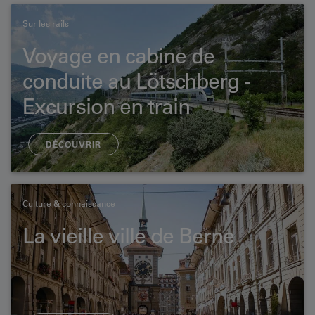
Sur les rails
Voyage en cabine de
conduite au Lötschberg -
Excursion en train
DÉCOUVRIR
Culture & connaissance
La vieille ville de Berne