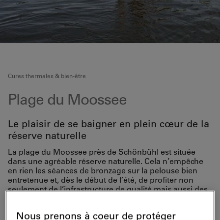
Cures thermales & bien-être
Plage du Moossee
Le plaisir de se baigner en plein cœur de la
réserve naturelle
La plage du Moossee près de Schönbühl est située
dans une agréable réserve naturelle. Cela n’empêche
en rien les séances de bronzage sur la pelouse bien
entretenue et, dès le début de l’été, de profiter non
seulement de l’infrastructure de qualité mais aussi des
premières montées en température de l’eau alentour.
Les baigneurs se réjouissent de disposer d’une piscine
Nous prenons à coeur de protéger
naturelle, d’un sautoir, d’une pataugeoire, d’une aire de