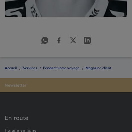
Accueil
Services
Pendant votre voyage
Magazine client
«gazette»
Débarquer à...
Interview avec Tristan Scherwey
En route
Horaire en ligne