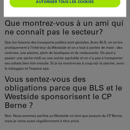
plupart du temps, je me détends en me baignant au parc aquatique
AUTORISER TOUS LES COOKIES
Bernaqua, puis je profite de l’offre de restauration variée du centre
commercial.
Que montrez-vous à un ami qui
ne connaît pas le secteur?
Que les liaisons des transports publics sont géniales. Avec BLS, on arrive
pratiquement à l’intérieur du Westside et on a tout à portée de main : des
cinémas, une piscine, plein de boutiques et de restaurants. On peut y
passer une après-midi ou une soirée agréable et on n’a pas à transporter
ses achats bien loin ensuite. Et je lui montrerais à coup sûr la piscine, avec
le toboggan et l’espace spa.
Vous sentez-vous des
obligations parce que BLS et le
Westside sponsorisent le CP
Berne ?
Non. Nous sommes parfois au Westside en tant que joueurs du CP Berne,
mais je viens aussi régulièrement à titre privé.