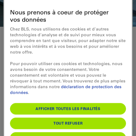
Nous prenons à coeur de protéger
vos données
Chez BLS, nous utilisons des cookies et d'autres
technologies d'analyse et de suivi pour mieux vous
comprendre en tant que visiteur, pour adapter notre site
web à vos intérêts et à vos besoins et pour améliorer
Interview avec Tristan Scherwey
notre offre.
«Détente au bain»
Pour pouvoir utiliser ces cookies et technologies, nous
avons besoin de votre consentement. Votre
consentement est volontaire et vous pouvez le
Tristan Scherwey (25 ans) est ailier au CP
révoquer à tout moment. Vous trouverez de plus amples
Berne. Il a grandi à Wünnewil et habite
informations dans notre
déclaration de protection des
Fribourg.
données
.
Tristan Scherwey, vous rendez-
AFFICHER TOUTES LES FINALITÉS
vous souvent à Bern Brünnen?
TOUT REFUSER
Oui, depuis que j’ai rejoint le CP Berne (Club des patineurs de Berne), je
me rends plusieurs fois par mois au Westside. J’aime l’ambiance. La