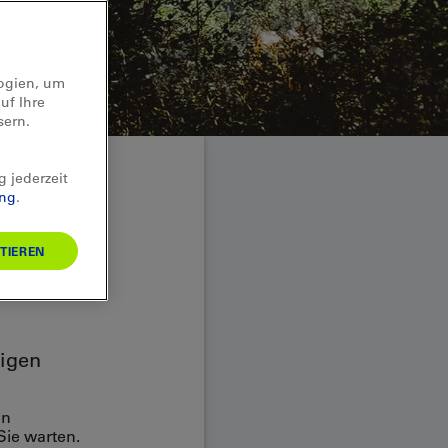
logien, um
uf Ihre
sern.
g jederzeit
ung
.
dies
TIEREN
tigen
on
Sie warten.