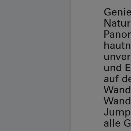
Genie
Natur
Panor
hautn
unver
und 
auf d
Wande
Wand
Jumpi
alle 