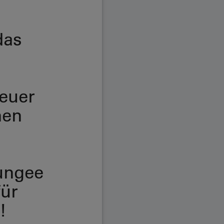
das
teuer
nen
ungee
für
!