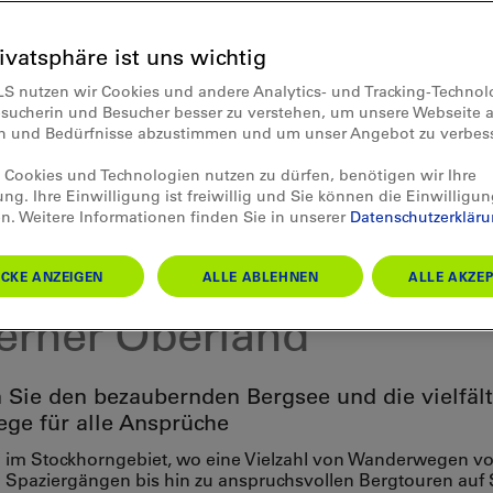
rivatsphäre ist uns wichtig
LS nutzen wir Cookies und andere Analytics- und Tracking-Techno
esucherin und Besucher besser zu verstehen, um unsere Webseite a
en und Bedürfnisse abzustimmen und um unser Angebot zu verbes
Cookies und Technologien nutzen zu dürfen, benötigen wir Ihre
ung. Ihre Einwilligung ist freiwillig und Sie können die Einwilligun
n. Weitere Informationen finden Sie in unserer
Datenschutzerklär
r
khorn – Das Wanderpara
CKE ANZEIGEN
ALLE ABLEHNEN
ALLE AKZEP
erner Oberland
 Sie den bezaubernden Bergsee und die vielfäl
e für alle Ansprüche
im Stockhorngebiet, wo eine Vielzahl von Wanderwegen v
 Spaziergängen bis hin zu anspruchsvollen Bergtouren auf 