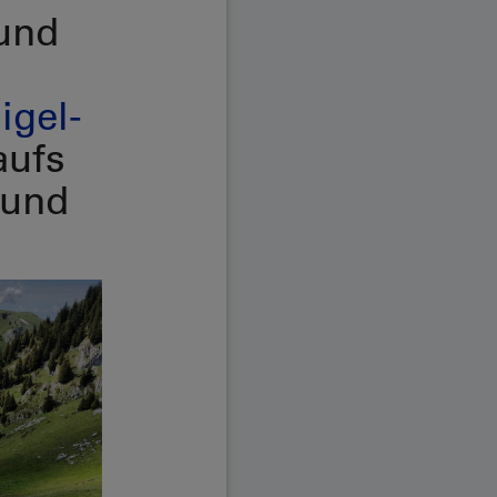
 und
igel-
aufs
 und