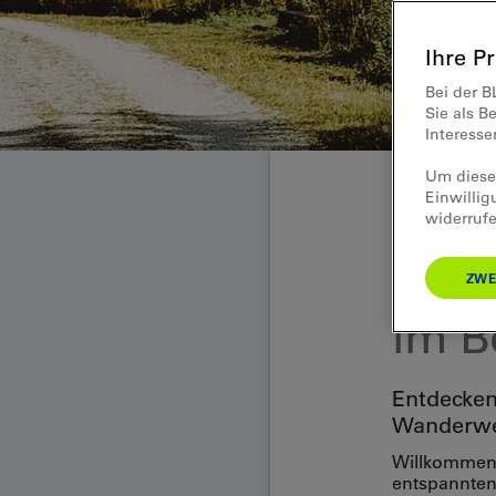
Ihre P
Bei der B
Sie als B
Interess
Um diese 
Einwillig
widerrufe
Wandern & Natu
Stoc
ZWE
im B
Entdecken
Wanderweg
Willkommen 
entspannten