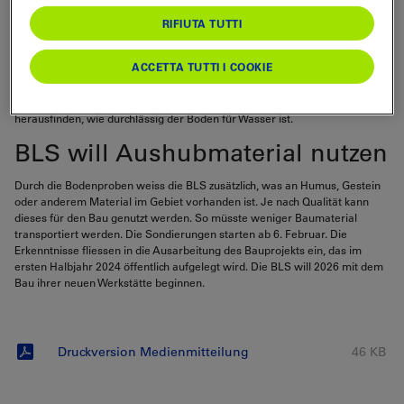
RIFIUTA TUTTI
Die BLS geht verantwortungsvoll mit dem Gebiet für den geplanten Um-
und Neubau der Werkstätte in Oberburg um. Sie prüft nun vertieft vor Ort,
ACCETTA TUTTI I COOKIE
was es beim Bau zu beachten gibt. Proben anhand von Kernbohrungen
zeigen, wie die verschiedenen Schichten des Bodens im Gebiet aufgebaut
sind. Zusätzlich wird mit Baggern gegraben. An diesen Stellen lässt sich
herausfinden, wie durchlässig der Boden für Wasser ist.
BLS will Aushubmaterial nutzen
Durch die Bodenproben weiss die BLS zusätzlich, was an Humus, Gestein
oder anderem Material im Gebiet vorhanden ist. Je nach Qualität kann
dieses für den Bau genutzt werden. So müsste weniger Baumaterial
transportiert werden. Die Sondierungen starten ab 6. Februar. Die
Erkenntnisse fliessen in die Ausarbeitung des Bauprojekts ein, das im
ersten Halbjahr 2024 öffentlich aufgelegt wird. Die BLS will 2026 mit dem
Bau ihrer neuen Werkstätte beginnen.
Druckversion Medienmitteilung
46 KB