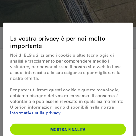
La vostra privacy è per noi molto
importante
Noi di BLS utilizziamo i cookie e altre tecnologie di
analisi e tracciamento per comprendere meglio il
visitatore, per personalizzare il nostro sito web in base
Medienmitteilung 26.01.2023
ai suoi interessi e alle sue esigenze e per migliorare la
nostra offerta.
BLS konkretisiert Bauprojekt
Per poter utilizzare questi cookie e queste tecnologie,
abbiamo bisogno del vostro consenso. Il consenso è
Die BLS bereitet sich auf den Um- und
volontario e può essere revocato in qualsiasi momento.
Neubau der Werkstätte Oberburg vor. Mit
Ulteriori informazioni sono disponibili nella nostra
Hilfe von Bodenproben werden
informativa sulla privacy
.
Erkenntnisse über den Baugrund gewonnen
und die Baupläne konkretisiert. Die
MOSTRA FINALITÀ
Sondierungen starten ab Februar.