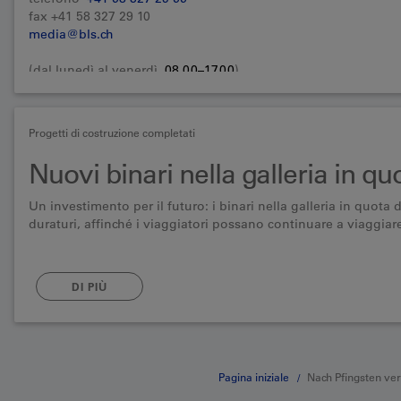
fax +41 58 327 29 10
media@bls.ch
(dal lunedì al venerdì,
08.00–17.00
)
Progetti di costruzione completati
Nuovi binari nella galleria in q
Un investimento per il futuro: i binari nella galleria in quota 
duraturi, affinché i viaggiatori possano continuare a viaggia
DI PIÙ
Pagina iniziale
Nach Pfingsten ve