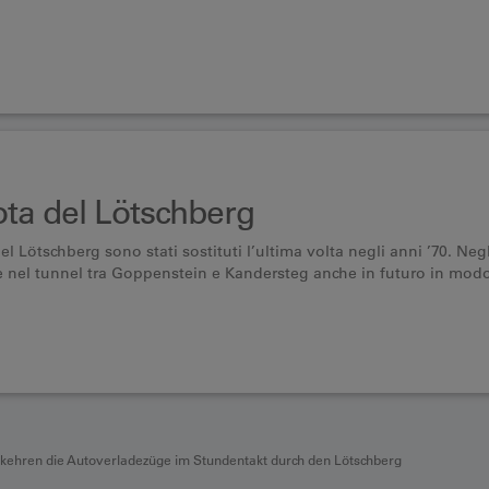
uota del Lötschberg
del Lötschberg sono stati sostituti l’ultima volta negli anni ’70. Neg
re nel tunnel tra Goppenstein e Kandersteg anche in futuro in mod
rkehren die Autoverladezüge im Stundentakt durch den Lötschberg