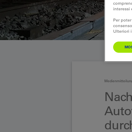
comprende
interessi 
Per poter
consenso.
Ulteriori
MOS
Medienmitteilun
Nach
Auto
durc