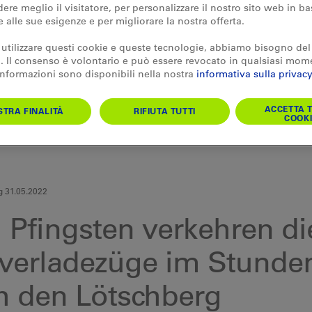
re meglio il visitatore, per personalizzare il nostro sito web in ba
e alle sue esigenze e per migliorare la nostra offerta.
 utilizzare questi cookie e queste tecnologie, abbiamo bisogno del
 Il consenso è volontario e può essere revocato in qualsiasi mom
 informazioni sono disponibili nella nostra
informativa sulla privacy
ACCETTA T
TRA FINALITÀ
RIFIUTA TUTTI
COOKI
g 31.05.2022
 Pfingsten verkehren di
verladezüge im Stunden
h den Lötschberg