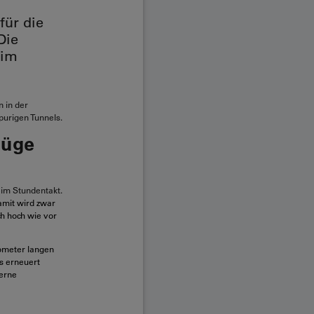
für die
Die
 im
n in der
spurigen Tunnels.
züge
im Stundentakt.
mit wird zwar
ch hoch wie vor
lometer langen
s erneuert
derne