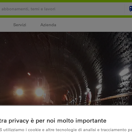
Servizi
Azienda
Il carrello è vuoto
C
Login
tra privacy è per noi molto importante
S utilizziamo i cookie e altre tecnologie di analisi e tracciamento p