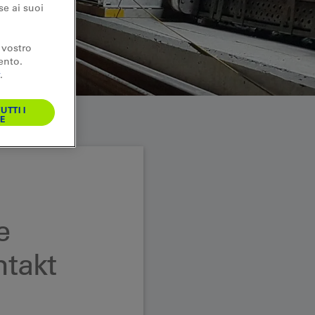
se ai suoi
 vostro
ento.
.
UTTI I
E
e
takt