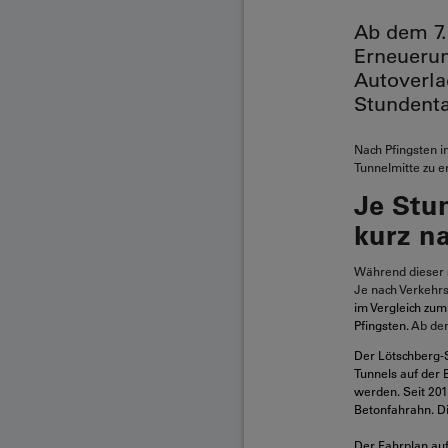
Ab dem 7.
Erneuerun
Autoverla
Stundenta
Nach Pfingsten i
Tunnelmitte zu e
Je Stu
kurz n
Während dieser 
Je nach Verkehr
im Vergleich zum 
Pfingsten.
Ab dem
Der Lötschberg-S
Tunnels auf der 
werden. Seit 201
Betonfahrahn. Di
Der Fahrplan au