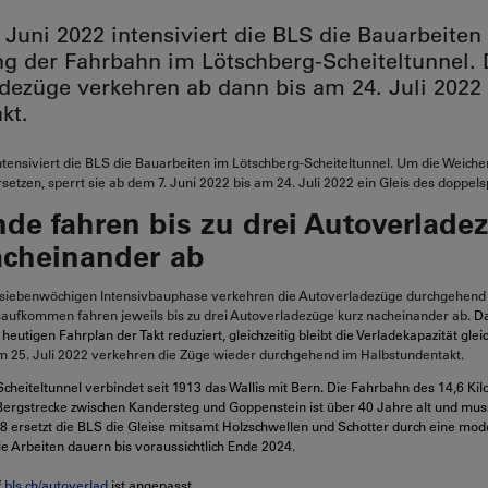
 Juni 2022 intensiviert die BLS die Bauarbeiten 
g der Fahrbahn im Lötschberg-Scheiteltunnel. 
dezüge verkehren ab dann bis am 24. Juli 2022
kt.
ntensiviert die BLS die Bauarbeiten im Lötschberg-Scheiteltunnel. Um die Weiche
rsetzen, sperrt sie ab dem 7. Juni 2022 bis am 24. Juli 2022 ein Gleis des doppel
nde fahren bis zu drei Autoverlade
acheinander ab
siebenwöchigen Intensivbauphase verkehren die Autoverladezüge durchgehend 
saufkommen fahren jeweils bis zu drei Autoverladezüge kurz nacheinander ab.
Da
heutigen Fahrplan der Takt reduziert, gleichzeitig bleibt die Verladekapazität glei
 25. Juli 2022 verkehren die Züge wieder durchgehend im Halbstundentakt.
cheiteltunnel verbindet seit 1913 das Wallis mit Bern. Die Fahrbahn des 14,6 Ki
Bergstrecke zwischen Kandersteg und Goppenstein ist über 40 Jahre alt und mus
8 ersetzt die BLS die Gleise mitsamt Holzschwellen und Schotter durch eine mo
e Arbeiten dauern bis voraussichtlich Ende 2024.
f
bls.ch/autoverlad
ist angepasst.