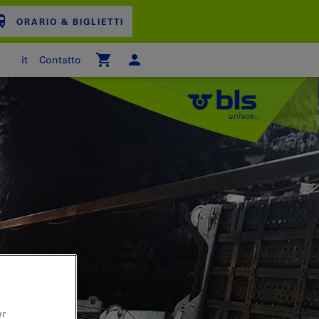
ORARIO & BIGLIETTI
it
Contatto
ARRELLO
er