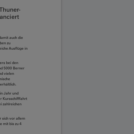
 Thuner-
anciert
damit auch die
ben zu
iche Ausflüge in
ers bei den
und 5000 Berner
nd vielen
imische
rhältlich.
ein Jahr und
r Kursschifffahrt
i zahlreichen
 sich vor allem
e mit bis zu 4