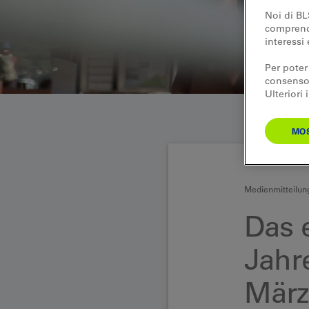
Noi di BL
comprende
interessi 
Per poter
consenso.
Ulteriori
MOS
Medienmitteilun
Das e
Jahr
März