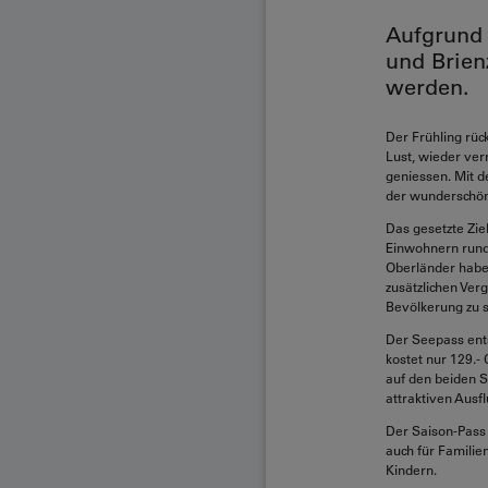
Aufgrund 
und Brien
werden.
Der Frühling rüc
Lust, wieder ve
geniessen. Mit d
der wunderschön
Das gesetzte Zie
Einwohnern rund 
Oberländer haben
zusätzlichen Ver
Bevölkerung zu s
Der Seepass entsp
kostet nur 129.-
auf den beiden S
attraktiven Ausf
Der Saison-Pass 
auch für Familie
Kindern.