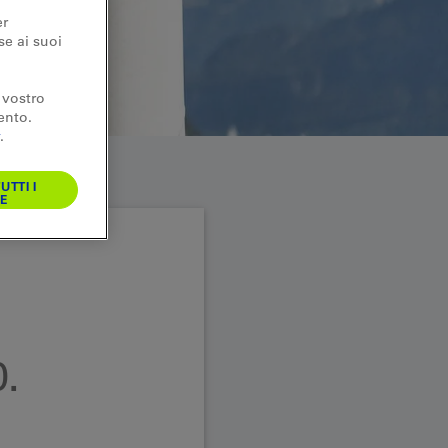
er
se ai suoi
 vostro
ento.
.
UTTI I
E
.