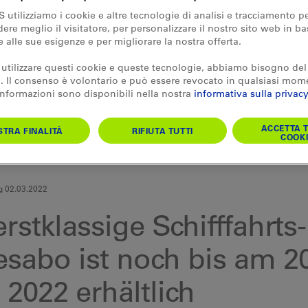
S utilizziamo i cookie e altre tecnologie di analisi e tracciamento p
re meglio il visitatore, per personalizzare il nostro sito web in ba
e alle sue esigenze e per migliorare la nostra offerta.
 utilizzare questi cookie e queste tecnologie, abbiamo bisogno del
 Il consenso è volontario e può essere revocato in qualsiasi mom
 informazioni sono disponibili nella nostra
informativa sulla privacy
ACCETTA T
TRA FINALITÀ
RIFIUTA TUTTI
COOKI
g 02.03.2022
rstklassige Schifffahrts-
esabo ist noch bis am 20
 2022 erhältlich