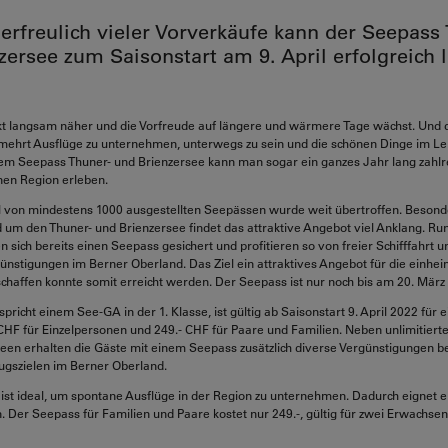
erfreulich vieler Vorverkäufe kann der Seepass
zersee zum Saisonstart am 9. April erfolgreich l
kt langsam näher und die Vorfreude auf längere und wärmere Tage wächst. Und 
rmehrt Ausflüge zu unternehmen, unterwegs zu sein und die schönen Dinge im Le
em Seepass Thuner- und Brienzersee kann man sogar ein ganzes Jahr lang zahlre
en Region erleben.
l von mindestens 1000 ausgestellten Seepässen wurde weit übertroffen. Besond
um den Thuner- und Brienzersee findet das attraktive Angebot viel Anklang. R
 sich bereits einen Seepass gesichert und profitieren so von freier Schifffahrt u
günstigungen im Berner Oberland. Das Ziel ein attraktives Angebot für die einhe
chaffen konnte somit erreicht werden. Der Seepass ist nur noch bis am 20. März e
richt einem See-GA in der 1. Klasse, ist gültig ab Saisonstart 9. April 2022 für 
 CHF für Einzelpersonen und 249.- CHF für Paare und Familien. Neben unlimitierte
een erhalten die Gäste mit einem Seepass zusätzlich diverse Vergünstigungen be
lugszielen im Berner Oberland.
ist ideal, um spontane Ausflüge in der Region zu unternehmen. Dadurch eignet er
n. Der Seepass für Familien und Paare kostet nur 249.-, gültig für zwei Erwachsen