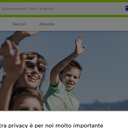
Servizi
Azienda
Il carrello è vuoto
C
Login
tra privacy è per noi molto importante