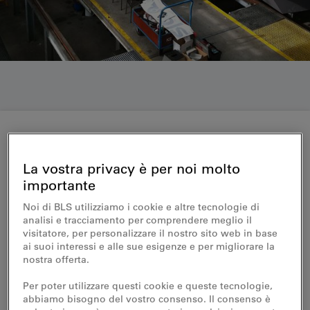
Medienmitteilung 26.06.2019
La vostra privacy è per noi molto
Alle NINA-Züge modernisiert
importante
Noi di BLS utilizziamo i cookie e altre tecnologie di
analisi e tracciamento per comprendere meglio il
Für ihre Kunden investiert die BLS in ihre
visitatore, per personalizzare il nostro sito web in base
Züge. Nun haben alle 36 Fahrzeuge des
ai suoi interessi e alle sue esigenze e per migliorare la
Typs NINA den grossen Service
nostra offerta.
durchlaufen: Sie bieten jetzt mehr Komfort,
Per poter utilizzare questi cookie e queste tecnologie,
sind energiesparender unterwegs und
abbiamo bisogno del vostro consenso. Il consenso è
können in den Werkstätten effizienter