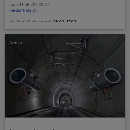
fax +41 58 327 29 10
media@bls.ch
(dal lunedì al venerdì,
08.00–17.00
)
Azienda