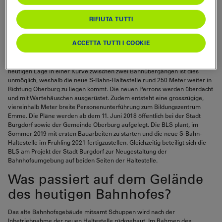
aufgelegt.
RIFIUTA TUTTI
Der Bahnhof Steinhof in Burgdorf entspricht nicht mehr den heutigen
Anforderungen. Die BLS investiert deshalb rund 20 Millionen Franken in
ACCETTA TUTTI I COOKIE
eine neue Haltestelle mit zwei hindernisfreien Perrons. Damit längere
Züge halten und die Bahnkunden ebenerdig ein- und aussteigen können,
sind 150 Meter lange und auch höhere Perrons notwendig. An der
heutigen Lage in einer Kurve zwischen zwei Bahnübergängen ist dies
unmöglich, weshalb die neue S-Bahn-Haltestelle rund 250 Meter weiter in
Richtung Oberburg zu liegen kommt. Die neuen Perrons werden überdacht
und mit Wartehäuschen ausgerüstet. Zudem entsteht eine grosszügige,
viereinhalb Meter breite Personenunterführung zum Bildungszentrum
Emme. Die Pläne werden ab dem 11. Juni 2018 öffentlich bei der Stadt
Burgdorf sowie der Gemeinde Oberburg aufgelegt. Die BLS plant, im
Sommer 2019 mit ersten Bauarbeiten zu starten und die neue S-Bahn-
Haltestelle im Frühling 2021 fertigzustellen. Gleichzeitig beteiligt sich die
BLS am Projekt der Stadt Burgdorf zur Neugestaltung der
Bahnhofsumgebung auf beiden Seiten der Haltestelle.
Was passiert auf dem Gelände
des heutigen Bahnhofes?
Das alte Bahnhofsgebäude mitsamt Schuppen wird nach der
Inbetriebnahme der neuen Haltestelle rückgebaut. Im Rahmen des