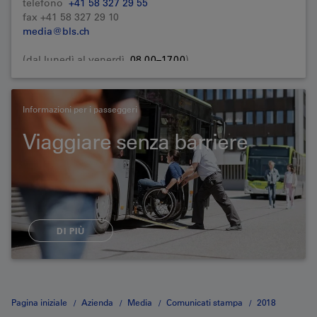
telefono
+41 58 327 29 55
fax +41 58 327 29 10
media@bls.ch
(dal lunedì al venerdì,
08.00–17.00
)
Informazioni per i passeggeri
Viaggiare senza barriere
DI PIÙ
Pagina iniziale
Azienda
Media
Comunicati stampa
2018