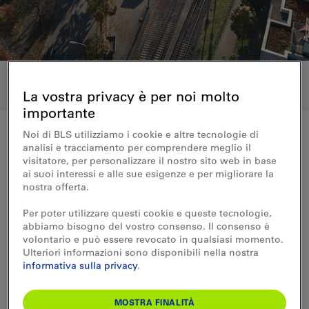
La vostra privacy è per noi molto
importante
Noi di BLS utilizziamo i cookie e altre tecnologie di
analisi e tracciamento per comprendere meglio il
Comunicati stampa 07.06.2018
visitatore, per personalizzare il nostro sito web in base
ai suoi interessi e alle sue esigenze e per migliorare la
BLS macht vorwärts mit neuem
nostra offerta.
Bahnhof Burgdorf Steinhof
Per poter utilizzare questi cookie e queste tecnologie,
abbiamo bisogno del vostro consenso. Il consenso è
volontario e può essere revocato in qualsiasi momento.
Die BLS baut einen neuen Bahnhof
Ulteriori informazioni sono disponibili nella nostra
Burgdorf Steinhof und investiert dafür rund
informativa sulla privacy
.
20 Millionen Franken. Die Projektpläne
werden ab dem 11. Juni 2018 öffentlich
MOSTRA FINALITÀ