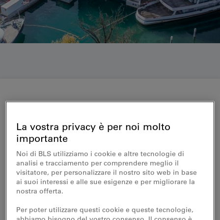
Medienmitteilung 11.01.2018
La vostra privacy è per noi molto
BLS weiht neue Werft am
importante
Thunersee ein
Noi di BLS utilizziamo i cookie e altre tecnologie di
analisi e tracciamento per comprendere meglio il
visitatore, per personalizzare il nostro sito web in base
Heute eröffnet die BLS die neue Werft am
ai suoi interessi e alle sue esigenze e per migliorare la
Thunersee mit einer offiziellen
nostra offerta.
Einweihungsfeier. Dank des Neubaus, der
Per poter utilizzare questi cookie e queste tecnologie,
massgeblich vom Kanton Bern finanziert
abbiamo bisogno del vostro consenso. Il consenso è