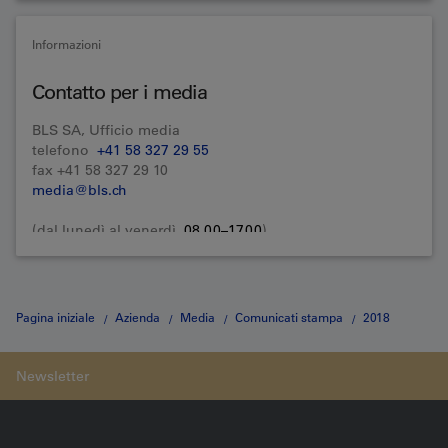
Grazie alla nuova costruzione, finanziata in larga parte
dal Cantone di Berna, il futuro della navigazione sul
Informazioni
lago di Thun è assicurato.
Contatto per i media
BLS SA, Ufficio media
telefono
+41 58 327 29 55
fax +41 58 327 29 10
media@bls.ch
(dal lunedì al venerdì,
08.00–17.00
)
Pagina iniziale
Azienda
Media
Comunicati stampa
2018
Medienmitteilung vom 11.01.2018